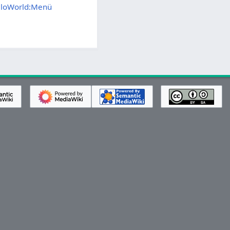
elloWorld:Menü