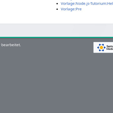
Vorlage:Node.js-Tutorium:H
Vorlage:Pre
 bearbeitet.