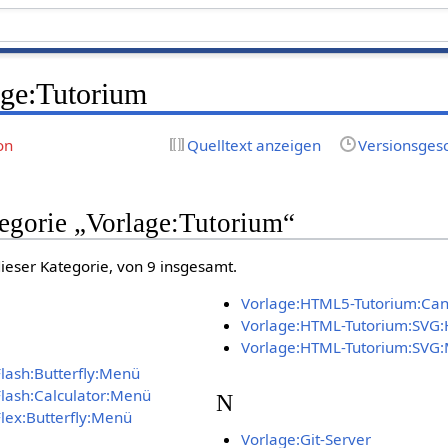
age:Tutorium
on
Quelltext anzeigen
Versionsges
tegorie „Vorlage:Tutorium“
dieser Kategorie, von 9 insgesamt.
Vorlage:HTML5-Tutorium:Ca
Vorlage:HTML-Tutorium:SVG
Vorlage:HTML-Tutorium:SVG
lash:Butterfly:Menü
Flash:Calculator:Menü
N
lex:Butterfly:Menü
Vorlage:Git-Server