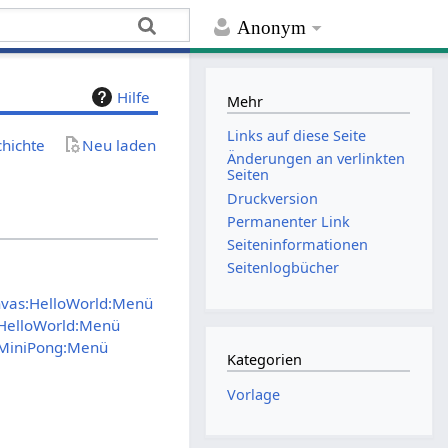
Anonym
Hilfe
Mehr
Links auf diese Seite
chichte
Neu laden
Änderungen an verlinkten
Seiten
Druckversion
Permanenter Link
Seiten­­informationen
Seitenlogbücher
nvas:HelloWorld:Menü
:HelloWorld:Menü
:MiniPong:Menü
Kategorien
Vorlage