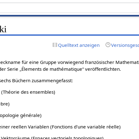
ki
Quelltext anzeigen
Versionsges
 Deckname für eine Gruppe vorwiegend französischer Mathemati
der Serie „Élements de mathématique“ veröffentlichten.
 sechs Büchern zusammengefasst:
 (Théorie des ensembles)
èbre)
(Topologie générale)
einer reellen Variablen (Fonctions d'une variable réelle)
e Vektorräume (Espaces vectoriels topologiques)