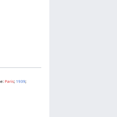
se:
Paris
;
1939
;