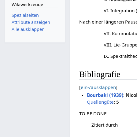
Wikiwerkzeuge
VI. Integration 
Spezialseiten
Nach einer längeren Paus
Attribute anzeigen
Alle ausklappen
VII. Kommutati
VIII. Lie-Grupp
IX. Spektralthe
Bibliografie
[
ein-/ausklappen
]
Bourbaki (1939)
:
Nico
Quellengüte
: 5
TO BE DONE
Zitiert durch