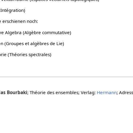
(Intégration)
e erschienen noch:
ve Algebra (Algèbre commutative)
en (Groupes et algèbres de Lie)
orie (Théories spectrales)
las Bourbaki
; Théorie des ensembles; Verlag:
Hermann
; Adres