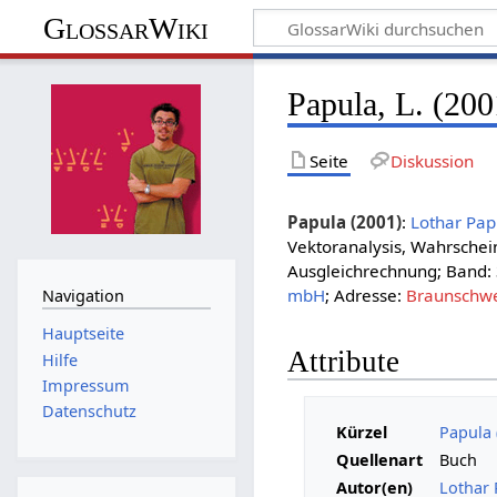
GlossarWiki
Papula, L. (200
Seite
Diskussion
Papula (2001)
:
Lothar Pap
Vektoranalysis, Wahrschein
Ausgleichrechnung; Band: 3
mbH
; Adresse:
Braunschw
Navigation
Hauptseite
Attribute
Hilfe
Impressum
Datenschutz
Kürzel
Papula 
Quellenart
Buch
Autor(en)
Lothar 