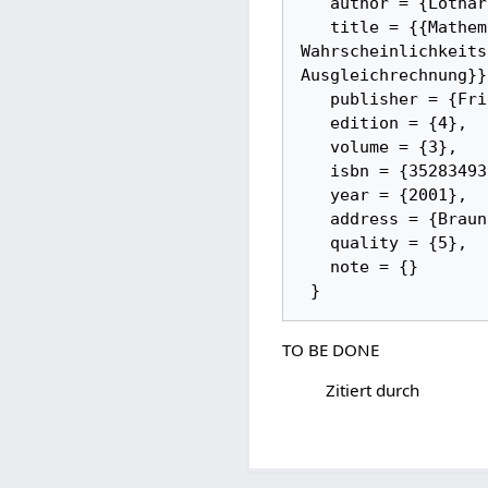
   author = {Lothar Papula}, 

   title = {{Mathematik für Ingenieure und Naturwissenschaftler -- Vektoranalysis, 
Wahrscheinlichkeits
Ausgleichrechnung}},
   publisher = {Friedrich Vieweg & Sohn Verlagsgesellschaft mbH}, 

   edition = {4}, 

   volume = {3}, 

   isbn = {3528349379}, 

   year = {2001}, 

   address = {Braunschweig/Wiesbaden}, 

   quality = {5}, 

   note = {}

TO BE DONE
Zitiert durch