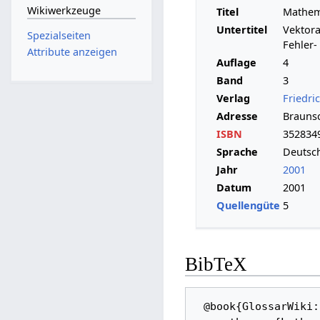
Wikiwerkzeuge
Titel
Mathema
Untertitel
Vektora
Spezialseiten
Fehler-
Attribute anzeigen
Auflage
4
Band
3
Verlag
Friedri
Adresse
Brauns
ISBN
352834
Sprache
Deutsc
Jahr
2001
Datum
2001
Quellengüte
5
BibTeX
 @book{GlossarWiki:Papula:2001, 
