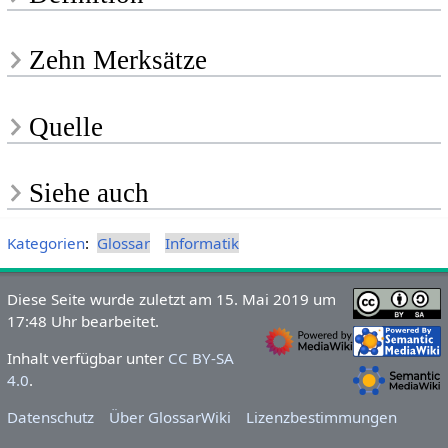
Zehn Merksätze
Quelle
Siehe auch
Kategorien
:
Glossar
Informatik
Diese Seite wurde zuletzt am 15. Mai 2019 um
17:48 Uhr bearbeitet.
Inhalt verfügbar unter
CC BY-SA
4.0
.
Datenschutz
Über GlossarWiki
Lizenzbestimmungen