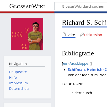
GlossarWiki
Richard S. Sch
Seite
Diskussion
Bibliografie
[
ein-/ausklappen
]
Navigation
Schifman, Heinrich (2
Hauptseite
Von der Idee zum Produ
Hilfe
Impressum
TO BE DONE
Datenschutz
Zitiert durch