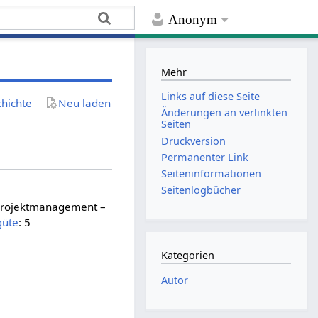
Anonym
Mehr
Links auf diese Seite
chichte
Neu laden
Änderungen an verlinkten
Seiten
Druckversion
Permanenter Link
Seiten­­informationen
Seitenlogbücher
Projektmanagement –
güte
: 5
Kategorien
Autor