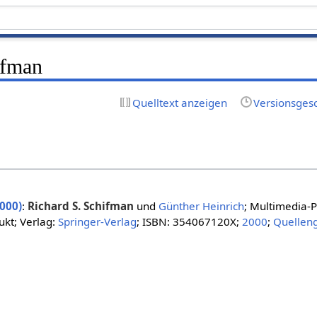
ifman
Quelltext anzeigen
Versionsges
000)
:
Richard S. Schifman
und
Günther Heinrich
; Multimedia-
kt; Verlag:
Springer-Verlag
; ISBN: 354067120X;
2000
;
Quellen