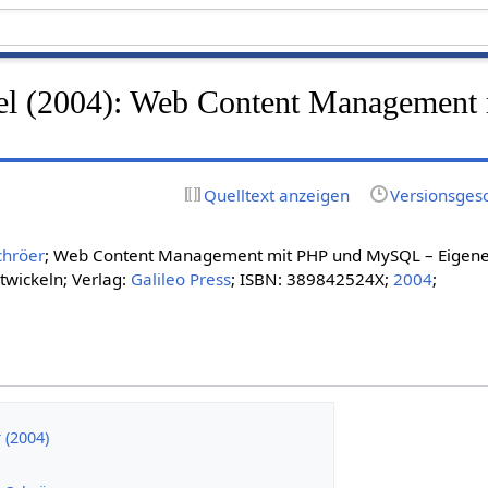
el (2004): Web Content Management
Quelltext anzeigen
Versionsges
chröer
; Web Content Management mit PHP und MySQL – Eigen
wickeln; Verlag:
Galileo Press
; ISBN: 389842524X;
2004
;
 (2004)