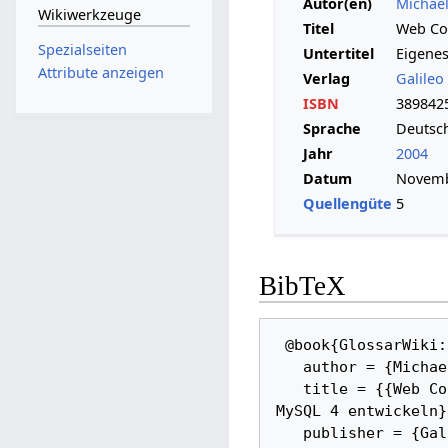
Autor(en)
Michael
Wikiwerkzeuge
Titel
Web Co
Spezialseiten
Untertitel
Eigene
Attribute anzeigen
Verlag
Galileo
ISBN
389842
Sprache
Deutsc
Jahr
2004
Datum
Novemb
Quellengüte
5
BibTeX
 @book{GlossarWiki:Schroeer:2004, 

   author = {Michael Schröer}, 

   title = {{Web Content Management mit PHP und MySQL -- Eigenes CMS mit PHP 5 und 
MySQL 4 entwickeln}}
   publisher = {Galileo Press}, 
