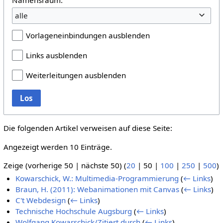
alle
Vorlageneinbindungen ausblenden
Links ausblenden
Weiterleitungen ausblenden
Los
Die folgenden Artikel verweisen auf diese Seite:
Angezeigt werden 10 Einträge.
Zeige (
vorherige 50
|
nächste 50
) (
20
|
50
|
100
|
250
|
500
)
Kowarschick, W.: Multimedia-Programmierung
(
← Links
)
Braun, H. (2011): Webanimationen mit Canvas
(
← Links
)
C't Webdesign
(
← Links
)
Technische Hochschule Augsburg
(
← Links
)
Wolfgang Kowarschick/Zitiert durch
(
← Links
)