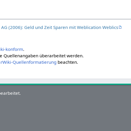
AG (2006): Geld und Zeit Sparen mit Weblication Weblics
iki-konform
.
 die Quellenangaben überarbeitet werden.
arWiki-Quellenformatierung
beachten.
earbeitet.