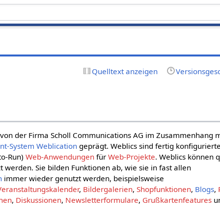
Quelltext anzeigen
Versionsges
e von der Firma Scholl Communications AG im Zusammenhang m
nt-System
Weblication
geprägt. Weblics sind fertig konfiguriert
-to-Run)
Web-Anwendungen
für
Web-Projekte
. Weblics können 
 werden. Sie bilden Funktionen ab, wie sie in fast allen
n
immer wieder genutzt werden, beispielsweise
Veranstaltungskalender
,
Bildergalerien
,
Shopfunktionen
,
Blogs
,
onen
,
Diskussionen
,
Newsletterformulare
,
Grußkartenfeatures
u