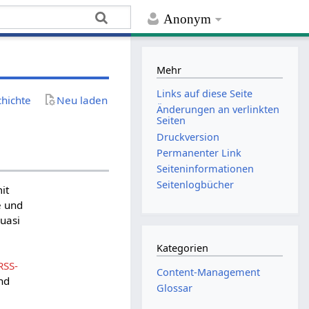
Anonym
Mehr
Links auf diese Seite
chichte
Neu laden
Änderungen an verlinkten
Seiten
Druckversion
Permanenter Link
Seiten­­informationen
Seitenlogbücher
it
e und
quasi
Kategorien
RSS-
Content-Management
nd
Glossar