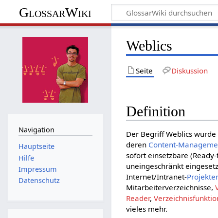
GlossarWiki
Weblics
Seite
Diskussion
Definition
Navigation
Der Begriff Weblics wurd
deren
Content-Manageme
Hauptseite
sofort einsetzbare (Ready
Hilfe
uneingeschränkt eingesetzt
Impressum
Internet/Intranet-
Projekte
Datenschutz
Mitarbeiterverzeichnisse,
Reader
,
Verzeichnisfunkti
vieles mehr.