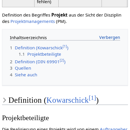
fehlen)
Definition des Begriffes
Projekt
aus der Sicht der Disziplin
des
Projektmanagements
(PM).
Inhaltsverzeichnis
[
1
]
1
Definition (Kowarschick
)
1.1
Projektbeteiligte
[
2
]
2
Definition (DIN 69901
)
3
Quellen
4
Siehe auch
[
1
]
Definition (
Kowarschick
)
Projektbeteiligte
Die Realisierung eines Projekts wird von einem
Auftraggeber