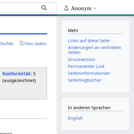
Anonym
Mehr
Links auf diese Seite
chichte
Neu laden
Änderungen an verlinkten
Seiten
Druckversion
Permanenter Link
Seiten­­informationen
Konformität
: 5
(ausgezeichnet)
Seitenlogbücher
In anderen Sprachen
English
nisses.