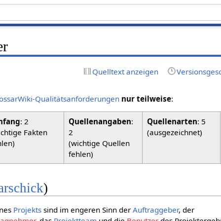
er
Quelltext anzeigen
Versionsges
ossarWiki-Qualitätsanforderungen
nur teilweise
:
fang
: 2
Quellenangaben
:
Quellenarten
: 5
ichtige Fakten
2
(ausgezeichnet)
hlen)
(wichtige Quellen
fehlen)
rschick
)
nes
Projekts
sind im engeren Sinn der
Auftraggeber
, der
ragnehmer
, das
Projektteam
und die
Benutzer
des Projektergeb