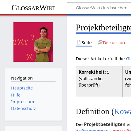
GlossarWiki
Projektbeteiligt
Seite
Diskussion
Dieser Artikel erfüllt die
Gl
Korrektheit
: 5
Um
Navigation
(vollständig
(w
überprüft)
fe
Hauptseite
Hilfe
Impressum
Datenschutz
Definition (
Kowa
Die
Projektbeteiligten
ei
Auftragnehmer
,
Unterauft