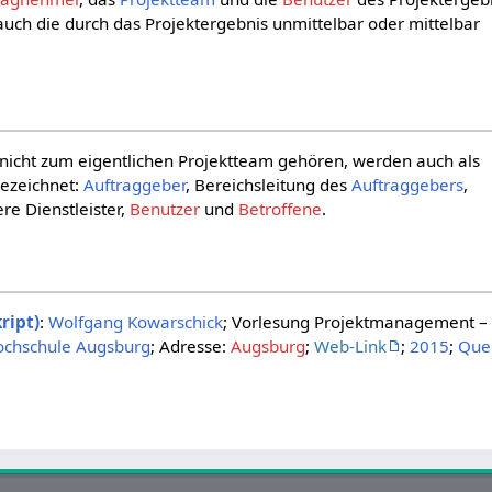
auch die durch das Projektergebnis unmittelbar oder mittelbar
e nicht zum eigentlichen Projektteam gehören, werden auch als
ezeichnet:
Auftraggeber
, Bereichsleitung des
Auftraggebers
,
ere Dienstleister,
Benutzer
und
Betroffene
.
ript)
:
Wolfgang Kowarschick
; Vorlesung Projektmanagement 
ochschule Augsburg
; Adresse:
Augsburg
;
Web-Link
;
2015
;
Que