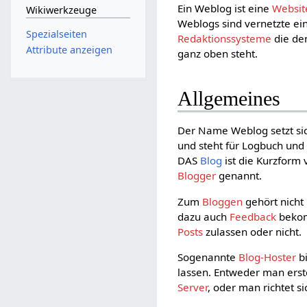
Ein Weblog ist eine
Websit
Wikiwerkzeuge
Weblogs sind vernetzte ei
Spezialseiten
Redaktionssysteme
die den
Attribute anzeigen
ganz oben steht.
Allgemeines
Der Name Weblog setzt si
und steht für Logbuch und 
DAS
Blog
ist die Kurzform
Blogger
genannt.
Zum
Bloggen
gehört nicht
dazu auch
Feedback
bekom
Posts
zulassen oder nicht.
Sogenannte
Blog-Hoster
bi
lassen. Entweder man erste
Server
, oder man richtet s