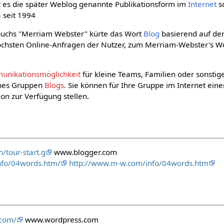
t es die später Weblog genannte Publikationsform im
Internet
s
a seit 1994
buchs "Merriam Webster" kürte das Wort
Blog
basierend auf den
öchsten Online-Anfragen der Nutzer, zum Merriam-Webster's W
unikationsmöglichkeit
für kleine Teams, Familien oder sonstig
ines Gruppen
Blogs
. Sie können für Ihre Gruppe im Internet ein
on zur Verfügung stellen.
/tour-start.g
www.blogger.com
nfo/04words.htm/
http://www.m-w.com/info/04words.htm
.com/
www.wordpress.com