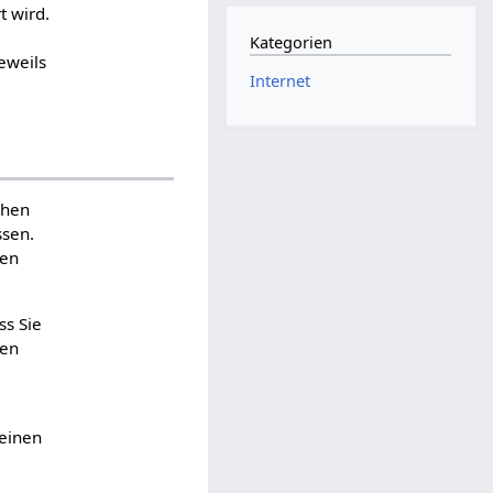
t wird.
Kategorien
eweils
Internet
chen
ssen.
den
ss Sie
nen
 einen