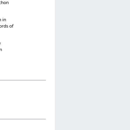
chon
 in
ords of
e
en