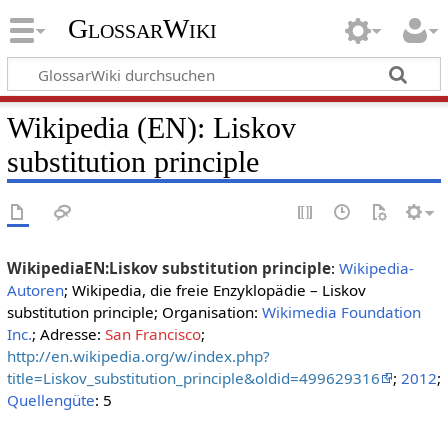
GlossarWiki
Wikipedia (EN): Liskov
substitution principle
WikipediaEN:Liskov substitution principle
:
Wikipedia-
Autoren
; Wikipedia, die freie Enzyklopädie – Liskov
substitution principle; Organisation:
Wikimedia Foundation
Inc.
; Adresse:
San Francisco
;
http://en.wikipedia.org/w/index.php?
title=Liskov_substitution_principle&oldid=499629316
;
2012
;
Quellengüte
: 5