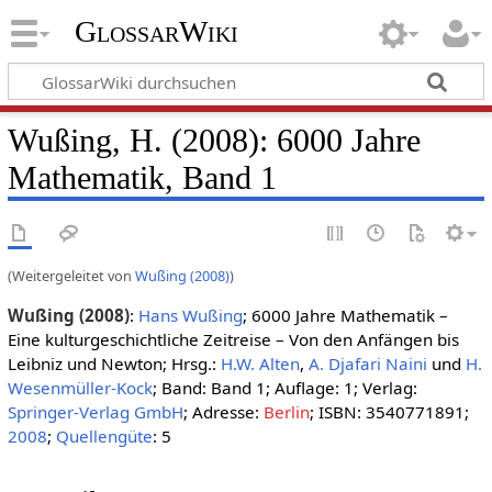
GlossarWiki
Wußing, H. (2008): 6000 Jahre
Mathematik, Band 1
(Weitergeleitet von
Wußing (2008)
)
Wußing (2008)
:
Hans Wußing
; 6000 Jahre Mathematik –
Eine kulturgeschichtliche Zeitreise – Von den Anfängen bis
Leibniz und Newton; Hrsg.:
H.W. Alten
,
A. Djafari Naini
und
H.
Wesenmüller-Kock
; Band: Band 1; Auflage: 1; Verlag:
Springer-Verlag GmbH
; Adresse:
Berlin
; ISBN: 3540771891;
2008
;
Quellengüte
: 5