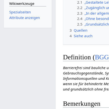
2.1
„Gestaltete L
Wikiwerkzeuge
2.2
„Zugänglich u
Spezialseiten
2.3
„In der allge
Attribute anzeigen
2.4
„Ohne besonde
2.5
„Grundsätzlic
3
Quellen
4
Siehe auch
Definition (
BG
Barrierefrei sind bauliche 
Gebrauchsgegenstände, Sys
Informationsquellen und K
wenn sie für behinderte Me
und grundsätzlich ohne fre
Bemerkungen