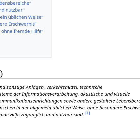
ebensbereiche“
nd nutzbar“
mein üblichen Weise“
re Erschwernis“
h ohne fremde Hilfe“
G
)
und sonstige Anlagen, Verkehrsmittel, technische
teme der Informationsverarbeitung, akustische und visuelle
ommunikationseinrichtungen sowie andere gestaltete Lebensbere
nschen in der allgemein üblichen Weise, ohne besondere Erschw
[
1
]
mde Hilfe zugänglich und nutzbar sind.