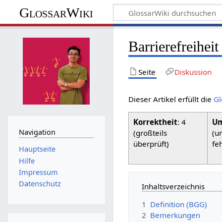
GlossarWiki
Barrierefreiheit
Seite
Diskussion
Dieser Artikel erfüllt die
Gl
Korrektheit
: 4
Um
Navigation
(großteils
(u
überprüft)
fe
Hauptseite
Hilfe
Impressum
Datenschutz
Inhaltsverzeichnis
1
Definition (BGG)
2
Bemerkungen