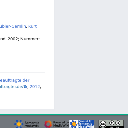
ubler-Gemlin
,
Kurt
 Band: 2002; Nummer:
eauftragte der
tragter.de/
;
2012
;