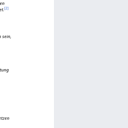
nen
[
2
]
et.
 sein,
htung
etzen