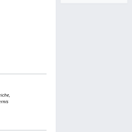
iche,
ernis