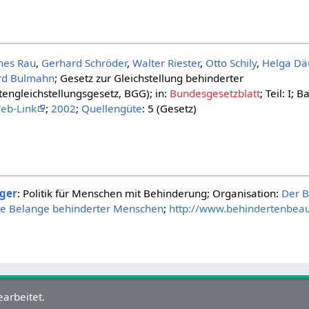
nes Rau
,
Gerhard Schröder
,
Walter Riester
,
Otto Schily
,
Helga Dä
rd Bulmahn
; Gesetz zur Gleichstellung behinderter
engleichstellungsgesetz, BGG); in:
Bundesgesetzblatt
; Teil: I;
eb-Link
;
2002
;
Quellengüte
: 5 (Gesetz)
ger
: Politik für Menschen mit Behinderung; Organisation:
Der B
ie Belange behinderter Menschen
;
http://www.behindertenbeauf
arbeitet.