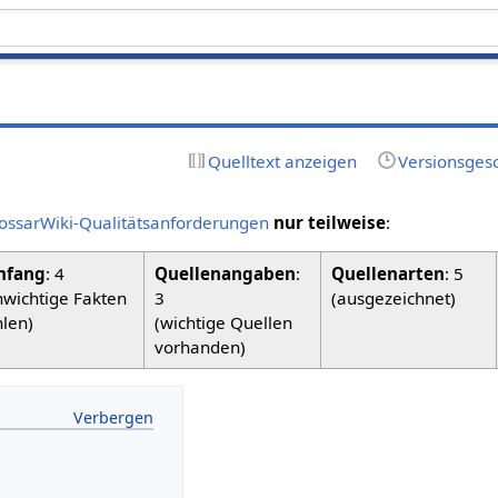
Quelltext anzeigen
Versionsges
ossarWiki-Qualitätsanforderungen
nur teilweise
:
fang
: 4
Quellenangaben
:
Quellenarten
: 5
nwichtige Fakten
3
(ausgezeichnet)
hlen)
(wichtige Quellen
vorhanden)