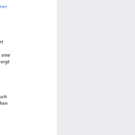
iner
et
 eine
sorgt
auch
chen