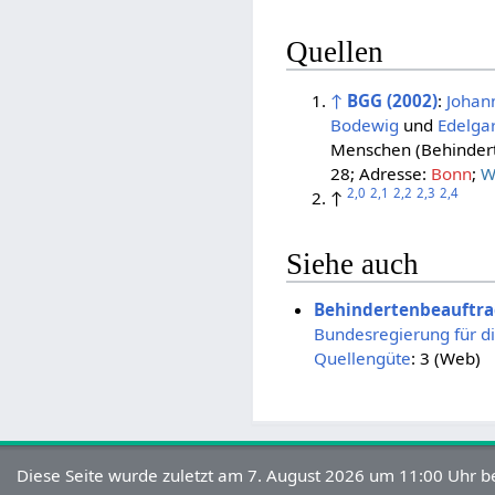
Quellen
↑
BGG (2002)
:
Johan
Bodewig
und
Edelga
Menschen (Behindert
28; Adresse:
Bonn
;
W
2,0
2,1
2,2
2,3
2,4
↑
Siehe auch
Behindertenbeauftra
Bundesregierung für d
Quellengüte
: 3 (Web)
Diese Seite wurde zuletzt am 7. August 2026 um 11:00 Uhr be