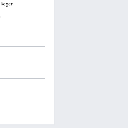
e Regen
m