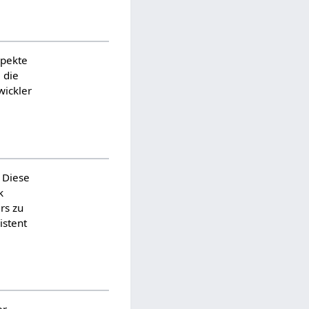
spekte
 die
wickler
 Diese
k
rs zu
istent