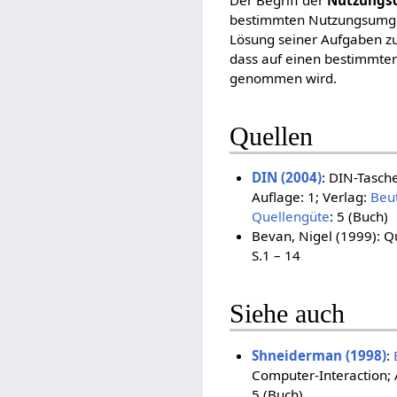
Der Begriff der
Nutzungsq
bestimmten Nutzungsumgebu
Lösung seiner Aufgaben zu 
dass auf einen bestimmte
genommen wird.
Quellen
DIN (2004)
: DIN-Tasch
Auflage: 1; Verlag:
Beu
Quellengüte
: 5 (Buch)
Bevan, Nigel (1999): Q
S.1 – 14
Siehe auch
Shneiderman (1998)
:
Computer-Interaction; 
5 (Buch)