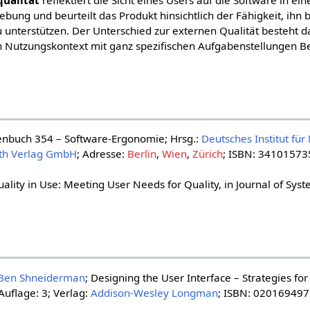
ualität
reflektiert die Sicht eines Users auf die Software in ein
ng und beurteilt das Produkt hinsichtlich der Fähigkeit, ihn b
unterstützen. Der Unterschied zur externen Qualität besteht da
n Nutzungskontext mit ganz spezifischen Aufgabenstellungen B
enbuch 354 – Software-Ergonomie; Hrsg.:
Deutsches Institut für
th Verlag GmbH
; Adresse:
Berlin
,
Wien
,
Zürich
; ISBN: 34101573
uality in Use: Meeting User Needs for Quality, in Journal of Sy
Ben Shneiderman
; Designing the User Interface – Strategies fo
Auflage: 3; Verlag:
Addison-Wesley Longman
; ISBN: 02016949