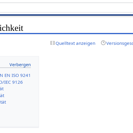
ichkeit
Quelltext anzeigen
Versionsges
IN EN ISO 9241
SO/IEC 9126
ät
ät
tät