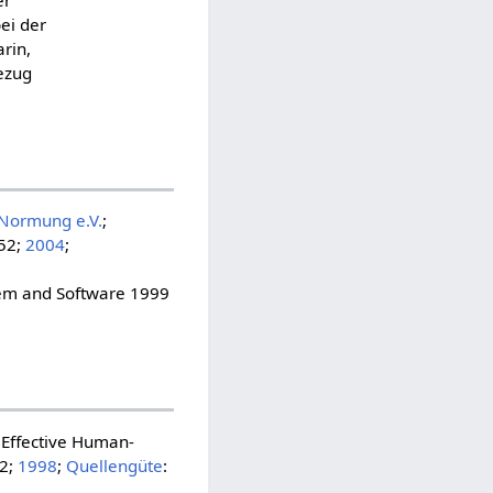
er
ei der
rin,
ezug
 Normung e.V.
;
52;
2004
;
stem and Software 1999
r Effective Human-
72;
1998
;
Quellengüte
: