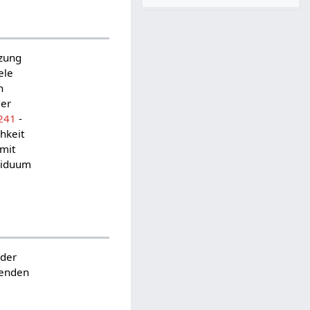
tzung
ele
n
der
241
-
chkeit
mit
ividuum
 der
wenden