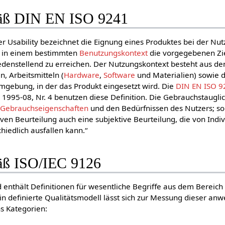
mäß DIN EN ISO 9241
er Usability bezeichnet die Eignung eines Produktes bei der Nu
in einem bestimmten
Benutzungskontext
die vorgegebenen Zi
friedenstellend zu erreichen. Der Nutzungskontext besteht aus de
, Arbeitsmitteln (
Hardware
,
Software
und Materialien) sowie 
mgebung, in der das Produkt eingesetzt wird. Die
DIN EN ISO 9
, 1995-08, Nr. 4 benutzen diese Definition. Die Gebrauchstaugli
f
Gebrauchseigenschaften
und den Bedürfnissen des Nutzers; so
iven Beurteilung auch eine subjektive Beurteilung, die von Ind
hiedlich ausfallen kann.“
äß ISO/IEC 9126
 enthält Definitionen für wesentliche Begriffe aus dem Bereich
in definierte Qualitätsmodell lässt sich zur Messung dieser an
s Kategorien: