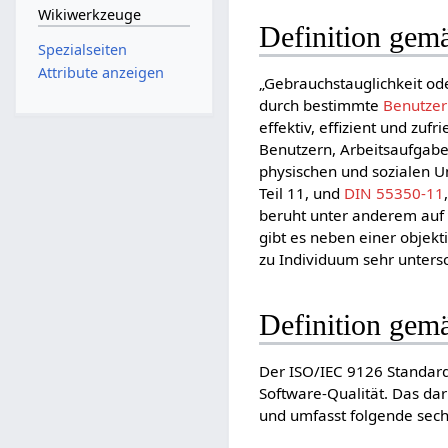
Wikiwerkzeuge
Definition ge
Spezialseiten
Attribute anzeigen
„Gebrauchstauglichkeit od
durch bestimmte
Benutzer
effektiv, effizient und zu
Benutzern, Arbeitsaufgaben
physischen und sozialen U
Teil 11, und
DIN 55350-11
beruht unter anderem au
gibt es neben einer objekt
zu Individuum sehr untersc
Definition gem
Der ISO/IEC 9126 Standard
Software-Qualität. Das dar
und umfasst folgende sech