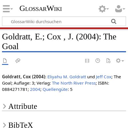
GlossarWiki
Goldratt, E.; Cox , J. (2004): The
Goal
Goldratt, Cox (2004)
:
Eliyahu M. Goldratt
und
Jeff Cox
; The
Goal; Auflage: 3; Verlag:
The North River Press
; ISBN:
0884271781;
2004
;
Quellengüte
: 5
Attribute
BibTeX