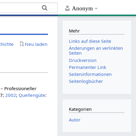
Anonym
Mehr
Links auf diese Seite
chichte
Neu laden
Änderungen an verlinkten
Seiten
Druckversion
Permanenter Link
Seiten­­informationen
Seitenlogbücher
 Professioneller
27;
2002
;
Quellengüte
:
Kategorien
Autor