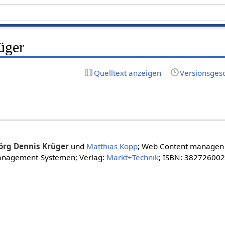
üger
Quelltext anzeigen
Versionsges
örg Dennis Krüger
und
Matthias Kopp
; Web Content managen –
Management-Systemen; Verlag:
Markt+Technik
; ISBN: 38272600