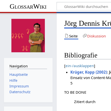
GlossarWiki
Jörg Dennis Kr
Seite
Diskussion
Bibliografie
[
ein-/ausklappen
]
Navigation
Krüger, Kopp (2002)
:
J
Hauptseite
Einsatz von Content-
Hilfe
5
Impressum
Datenschutz
TO BE DONE
Zitiert durch