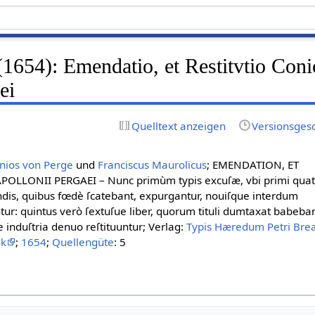
(1654): Emendatio, et Restitvtio Con
ei
Quelltext anzeigen
Versionsges
nios von Perge
und
Franciscus Maurolicus
; EMENDATION, ET
OLLONII PERGAEI – Nunc primùm typis excuſæ, vbi primi qua
ndis, quibus fœdè ſcatebant, expurgantur, nouiſque interdum
tur: quintus verò ſextuſue liber, quorum tituli dumtaxat babeban
nduſtria denuo reſtituuntur; Verlag:
Typis Hæredum Petri Bre
nk
;
1654
;
Quellengüte
: 5