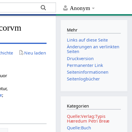
Anonym
icorvm
Mehr
Links auf diese Seite
Änderungen an verlinkten
Seiten
chichte
Neu laden
Druckversion
Permanenter Link
Seiten­­informationen
tuor
Seitenlogbücher
tur,
æ
;
Kategorien
Quelle:Verlag:Typis
Hæredum Petri Breæ
Quelle:Buch