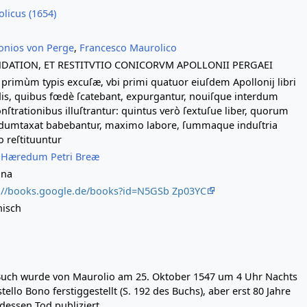
licus (1654)
onios von Perge
,
Francesco Maurolico
DATION, ET RESTITVTIO CONICORVM APOLLONII PERGAEI
primùm typis excuſæ, vbi primi quatuor eiuſdem Apollonij libri
s, quibus fœdè ſcatebant, expurgantur, nouiſque interdum
ſtrationibus illuſtrantur: quintus verò ſextuſue liber, quorum
i dumtaxat babebantur, maximo labore, ſummaque induſtria
 reſtituuntur
 Hæredum Petri Breæ
ina
://books.google.de/books?id=N5GSb Zp03YC
nisch
uch wurde von Maurolio am 25. Oktober 1547 um 4 Uhr Nachts
stello Bono ferstiggestellt (S. 192 des Buchs), aber erst 80 Jahre
dessen Tod publiziert.