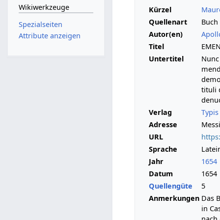
Wikiwerkzeuge
Kürzel
Mauro
Quellenart
Buch
Spezialseiten
Autor(en)
Apoll
Attribute anzeigen
Titel
EMEN
Untertitel
Nunc 
mendi
demon
titul
denuo
Verlag
Typis
Adresse
Mess
URL
https
Sprache
Latei
Jahr
1654
Datum
1654
Quellengüte
5
Anmerkungen
Das B
in Ca
nach 