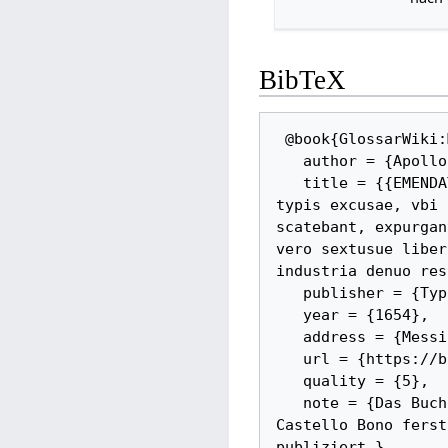
BibTeX
 @book{GlossarWiki:Maurolicus:1654, 

   author = {Apollonios von Perge and Franciscus Maurolicus}, 

   title = {{EMENDATION, ET RESTITVTIO CONICORVM APOLLONII PERGAEI -- Nunc primum 
typis excusae, vbi 
scatebant, expurgan
vero sextusue liber
industria denuo res
   publisher = {Typis Hæredum Petri Breæ}, 

   year = {1654}, 

   address = {Messina}, 

   url = {https://books.google.de/books?id=N5GSb_Zp03YC}, 

   quality = {5}, 

   note = {Das Buch wurde von Maurolio am 25. Oktober 1547 um 4 Uhr Nachts in 
Castello Bono ferst
publiziert.}
