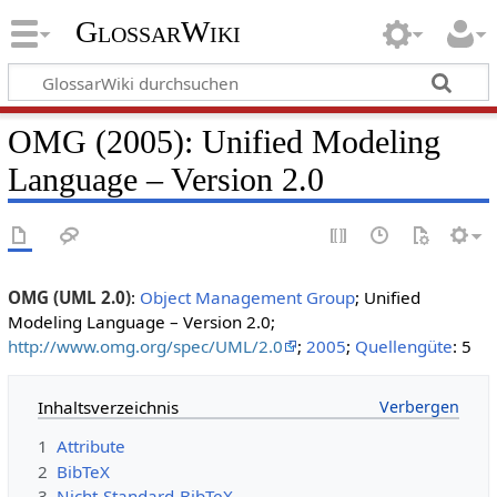
GlossarWiki
OMG (2005): Unified Modeling
Language – Version 2.0
OMG (UML 2.0)
:
Object Management Group
; Unified
Modeling Language – Version 2.0;
http://www.omg.org/spec/UML/2.0
;
2005
;
Quellengüte
: 5
Inhaltsverzeichnis
1
Attribute
2
BibTeX
3
Nicht-Standard-BibTeX