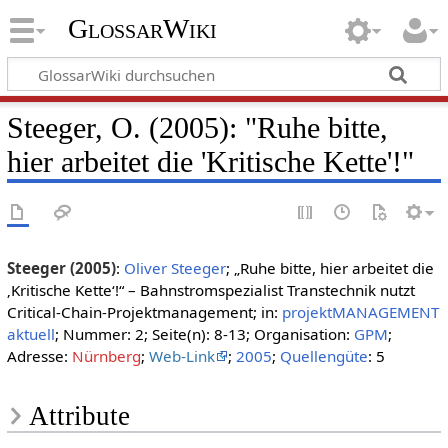
GlossarWiki
Steeger, O. (2005): "Ruhe bitte,
hier arbeitet die 'Kritische Kette'!"
Steeger (2005)
:
Oliver Steeger
; „Ruhe bitte, hier arbeitet die
‚Kritische Kette‘!“ – Bahnstromspezialist Transtechnik nutzt
Critical-Chain-Projektmanagement; in:
projektMANAGEMENT
aktuell
; Nummer: 2; Seite(n): 8-13; Organisation:
GPM
;
Adresse:
Nürnberg
;
Web-Link
;
2005
;
Quellengüte
: 5
Attribute