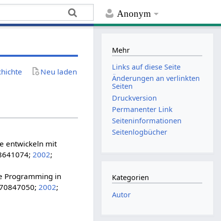
Anonym
Mehr
Links auf diese Seite
chichte
Neu laden
Änderungen an verlinkten
Seiten
Druckversion
Permanenter Link
Seiten­­informationen
Seitenlogbücher
re entwickeln mit
98641074;
2002
;
e Programming in
Kategorien
470847050;
2002
;
Autor