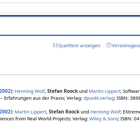
Quelltext anzeigen
Versionsges
(2002)
:
Henning Wolf
,
Stefan Roock
und
Martin Lippert
; Softwa
 Erfahrungen aus der Praxis; Verlag:
dpunkt.verlag
; ISBN: 38
(2002)
:
Martin Lippert
,
Stefan Roock
und
Henning Wolf
; EXtrem
riences from Real World Projects; Verlag:
Wiley & Sons
; ISBN: 0