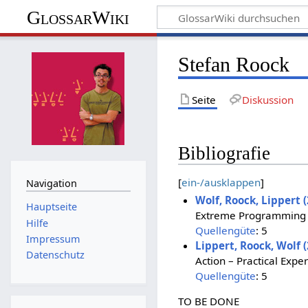
GlossarWiki
Stefan Roock
Seite
Diskussion
Bibliografie
[
ein-/ausklappen
]
Navigation
Wolf, Roock, Lippert 
Hauptseite
Extreme Programming –
Hilfe
Quellengüte
: 5
Impressum
Lippert, Roock, Wolf 
Datenschutz
Action – Practical Expe
Quellengüte
: 5
TO BE DONE