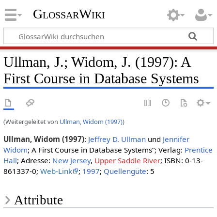
GlossarWiki
Ullman, J.; Widom, J. (1997): A
First Course in Database Systems
(Weitergeleitet von
Ullman, Widom (1997)
)
Ullman, Widom (1997)
:
Jeffrey D. Ullman
und
Jennifer
Widom
; A First Course in Database Systems“; Verlag:
Prentice
Hall
; Adresse:
New Jersey
,
Upper Saddle River
; ISBN: 0-13-
861337-0;
Web-Link
;
1997
;
Quellengüte
: 5
Attribute