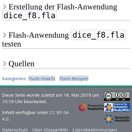
Erstellung der Flash-Anwendung
dice_f8.fla
dice_f8.fla
Flash-Anwendung
testen
Quellen
Kategorien
:
Flash-HowTo
Flash-Beispiel
Diese Seite wurde zuletzt am 16. Mai 2019 um
15:19 Uhr bearbeitet.
Inhalt verfügbar unter
CC BY-SA
4.0
.
Datenschutz
Über GlossarWiki
Lizenzbestimmungen