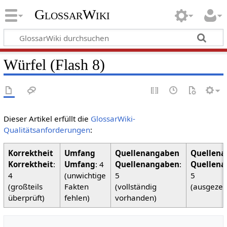
GlossarWiki
Würfel (Flash 8)
Dieser Artikel erfüllt die
GlossarWiki-
Qualitätsanforderungen
:
Korrektheit
:
Umfang
: 4
Quellenangaben
:
Quellena
4
(unwichtige
5
5
(großteils
Fakten
(vollständig
(ausgezei
überprüft)
fehlen)
vorhanden)