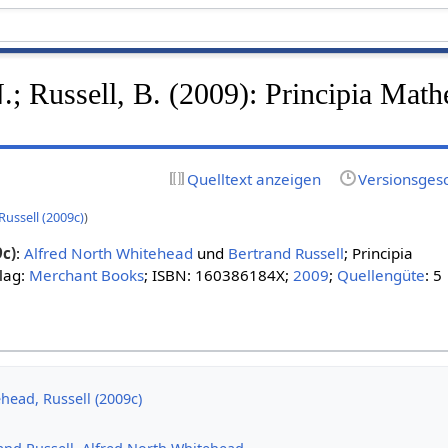
; Russell, B. (2009): Principia Math
Quelltext anzeigen
Versionsges
ussell (2009c)
)
9c)
:
Alfred North Whitehead
und
Bertrand Russell
; Principia
lag:
Merchant Books
; ISBN: 160386184X;
2009
;
Quellengüte
: 5
head, Russell (2009c)