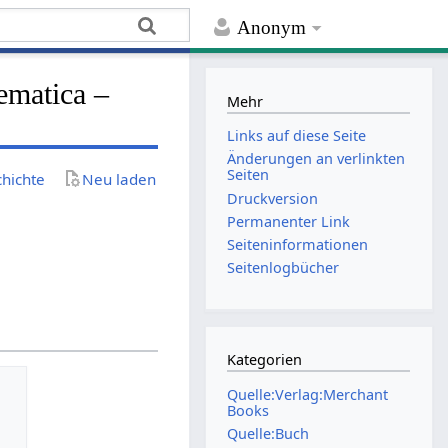
Anonym
ematica –
Mehr
Links auf diese Seite
Änderungen an verlinkten
Seiten
chichte
Neu laden
Druckversion
Permanenter Link
Seiten­­informationen
Seitenlogbücher
Kategorien
Quelle:Verlag:Merchant
Books
Quelle:Buch