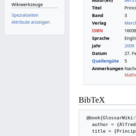
Autor(en)
Bertr
Wikiwerkzeuge
Titel
Princ
Spezialseiten
Band
3
Attribute anzeigen
Verlag
Merc
ISBN
1603
Sprache
Engli
Jahr
2009
Datum
27. F
Quellengüte
5
Anmerkungen
Nach
Mathe
BibTeX
 @book{GlossarWiki:Whitehead,_Russell:2009c, 

   author = {Alfred North Whitehead and Bertrand Russell}, 

   title = {Principia Mathematica}, 
