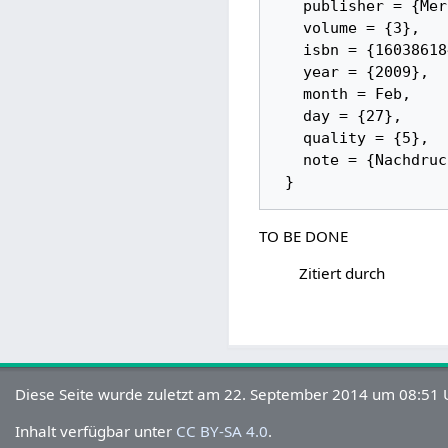
   publisher = {Merchant Books}, 

   volume = {3}, 

   isbn = {160386184X}, 

   year = {2009}, 

   month = Feb, 

   day = {27}, 

   quality = {5}, 

   note = {Nachdruck von GlossarWiki:Whitehead_Russell:1927b}

TO BE DONE
Zitiert durch
Diese Seite wurde zuletzt am 22. September 2014 um 08:51 U
Inhalt verfügbar unter
CC BY-SA 4.0
.