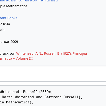
and Russell
,
Alfred North Whitehead
ipia Mathematica
hant Books
86184X
sch
ebruar 2009
druck von
Whitehead, A.N.; Russell, B. (1927): Principia
matica – Volume III