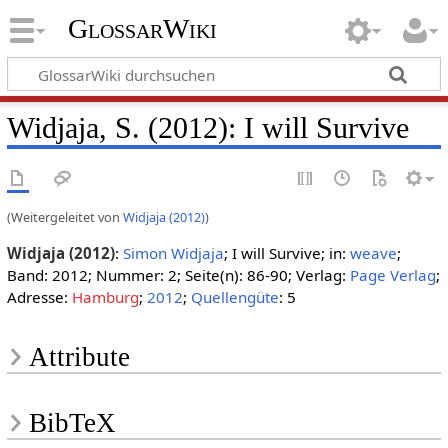
GlossarWiki
Widjaja, S. (2012): I will Survive
(Weitergeleitet von
Widjaja (2012)
)
Widjaja (2012)
:
Simon Widjaja
; I will Survive; in:
weave
;
Band: 2012; Nummer: 2; Seite(n): 86-90; Verlag:
Page Verlag
;
Adresse:
Hamburg
;
2012
;
Quellengüte
: 5
Attribute
BibTeX