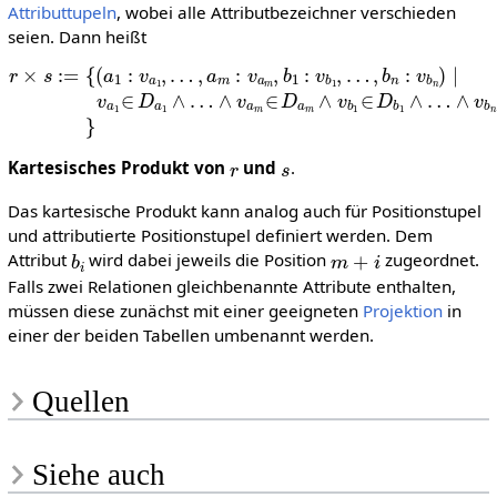
Attributtupeln
, wobei alle Attributbezeichner verschieden
seien. Dann heißt
r
∧
×
v
s
a
:=
m
{
∈
(
a
D
1
:
a
v
m
a
1
∧
,
…
v
b
,
a
1
m
∈
:
D
v
b
a
m
1
∧
,
b
…
1
∧
:
v
v
b
b
1
n
,
∈
…
D
,
b
b
n
n
:
v
}
b
n
)
|
v
a
1
∈
D
a
r
s
Kartesisches Produkt von
und
.
Das kartesische Produkt kann analog auch für Positionstupel
und attributierte Positionstupel definiert werden. Dem
b
i
m
+
i
Attribut
wird dabei jeweils die Position
zugeordnet.
Falls zwei Relationen gleichbenannte Attribute enthalten,
müssen diese zunächst mit einer geeigneten
Projektion
in
einer der beiden Tabellen umbenannt werden.
Quellen
Siehe auch