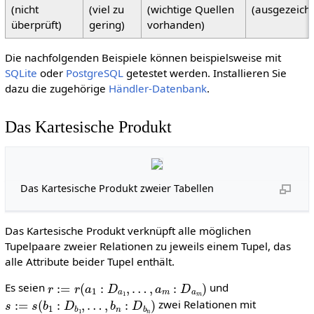
(nicht
(viel zu
(wichtige Quellen
(ausgezeich
überprüft)
gering)
vorhanden)
Die nachfolgenden Beispiele können beispielsweise mit
SQLite
oder
PostgreSQL
getestet werden. Installieren Sie
dazu die zugehörige
Händler-Datenbank
.
Das Kartesische Produkt
Das Kartesische Produkt zweier Tabellen
Das Kartesische Produkt verknüpft alle möglichen
Tupelpaare zweier Relationen zu jeweils einem Tupel, das
alle Attribute beider Tupel enthält.
r
:=
r
(
a
1
:
D
a
1
,
…
,
a
m
:
D
a
m
)
Es seien
und
s
:=
s
(
b
1
:
D
b
1
,
…
,
b
n
:
D
b
n
)
zwei Relationen mit