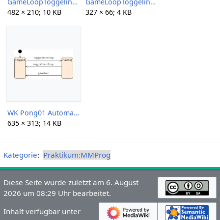
GameLoopToggeling.png
GameLoopToggelingNoPause.png
482 × 210; 10 KB
327 × 66; 4 KB
WK Pong01 Automaton01 2018.png
635 × 313; 14 KB
Kategorie
:
Praktikum:MMProg
Diese Seite wurde zuletzt am 6. August
2026 um 08:29 Uhr bearbeitet.
Inhalt verfügbar unter