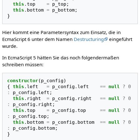
this
.
top
=
p_top
;
this
.
bottom
=
p_bottom
;
}
Hier kommt eine Parametersyntax zum Einsatz, die in
EcmaScript 6 unter dem Namen
Destructuring
eingeführt
wurde.
In EcmaScript 5 hätten Sie das noch folgendermaßen
schreiben müssen:
constructor
(
p_config
)
{
this
.
left
=
p_config
.
left
==
null
?
0
:
p_config
.
left
;
this
.
right
=
p_config
.
right
==
null
?
0
:
p_config
.
right
;
this
.
top
=
p_config
.
top
==
null
?
0
:
p_config
.
top
;
this
.
bottom
=
p_config
.
bottom
==
null
?
0
:
p_config
.
bottom
;
}