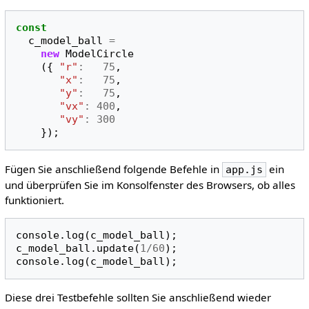
const
c_model_ball
=
new
ModelCircle
({
"r"
:
75
,
"x"
:
75
,
"y"
:
75
,
"vx"
:
400
,
"vy"
:
300
});
Fügen Sie anschließend folgende Befehle in
ein
app.js
und überprüfen Sie im Konsolfenster des Browsers, ob alles
funktioniert.
console
.
log
(
c_model_ball
);
c_model_ball
.
update
(
1
/
60
);
console
.
log
(
c_model_ball
);
Diese drei Testbefehle sollten Sie anschließend wieder