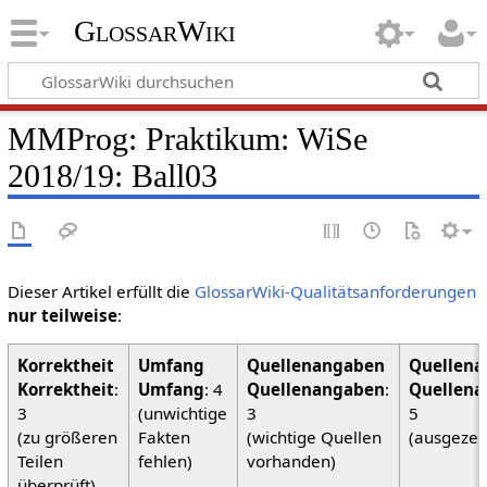
GlossarWiki
MMProg: Praktikum: WiSe
2018/19: Ball03
Dieser Artikel erfüllt die
GlossarWiki-Qualitätsanforderungen
nur teilweise
:
Korrektheit
:
Umfang
: 4
Quellenangaben
:
Quellena
3
(unwichtige
3
5
(zu größeren
Fakten
(wichtige Quellen
(ausgezei
Teilen
fehlen)
vorhanden)
überprüft)