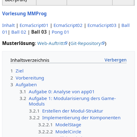
Vorlesung MMProg
Inhalt
|
EcmaScript01
|
EcmaScript02
|
EcmaScript03
|
Ball
01
|
Ball 02
|
Ball 03
|
Pong 01
Musterlösung
:
Web-Auftritt
(
Git-Repository
)
Inhaltsverzeichnis
1
Ziel
2
Vorbereitung
3
Aufgaben
3.1
Aufgabe 0: Analyse von app01
3.2
Aufgabe 1: Modularisierung ders Game-
Moduls
3.2.1
Erstellen der Modul-Struktur
3.2.2
Implementierung der Komponenten
3.2.2.1
ModelStage
3.2.2.2
ModelCircle