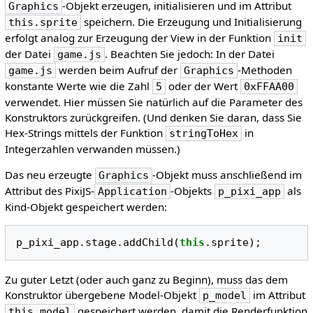
-Objekt erzeugen, initialisieren und im Attribut
Graphics
speichern. Die Erzeugung und Initialisierung
this.sprite
erfolgt analog zur Erzeugung der View in der Funktion
init
der Datei
. Beachten Sie jedoch: In der Datei
game.js
werden beim Aufruf der
-Methoden
game.js
Graphics
konstante Werte wie die Zahl
oder der Wert
5
0xFFAA00
verwendet. Hier müssen Sie natürlich auf die Parameter des
Konstruktors zurückgreifen. (Und denken Sie daran, dass Sie
Hex-Strings mittels der Funktion
in
stringToHex
Integerzahlen verwanden müssen.)
Das neu erzeugte
-Objekt muss anschließend im
Graphics
Attribut des PixiJS-
-Objekts
als
Application
p_pixi_app
Kind-Objekt gespeichert werden:
p_pixi_app
.
stage
.
addChild
(
this
.
sprite
);
Zu guter Letzt (oder auch ganz zu Beginn), muss das dem
Konstruktor übergebene Model-Objekt
im Attribut
p_model
gespeichert werden, damit die Renderfunktion
this.model