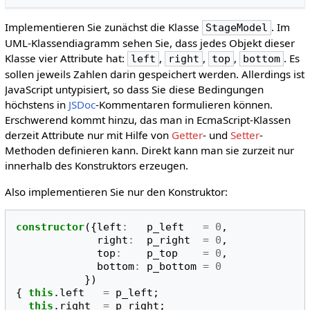
Implementieren Sie zunächst die Klasse
. Im
StageModel
UML-Klassendiagramm sehen Sie, dass jedes Objekt dieser
Klasse vier Attribute hat:
,
,
,
. Es
left
right
top
bottom
sollen jeweils Zahlen darin gespeichert werden. Allerdings ist
JavaScript untypisiert, so dass Sie diese Bedingungen
höchstens in
JSDoc
-Kommentaren formulieren können.
Erschwerend kommt hinzu, das man in EcmaScript-Klassen
derzeit Attribute nur mit Hilfe von
Getter
- und
Setter
-
Methoden definieren kann. Direkt kann man sie zurzeit nur
innerhalb des Konstruktors erzeugen.
Also implementieren Sie nur den Konstruktor:
constructor
({
left
:
p_left
=
0
,
right
:
p_right
=
0
,
top
:
p_top
=
0
,
bottom
:
p_bottom
=
0
})
{
this
.
left
=
p_left
;
this
.
right
=
p_right
;