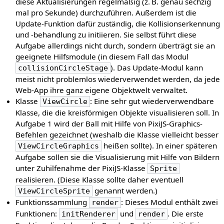
diese Aktualisierungen regelmäßig (z. B. genau sechzig
mal pro Sekunde) durchzuführen. Außerdem ist die
Update-Funktion dafür zuständig, die Kollisionserkennung
und -behandlung zu initiieren. Sie selbst führt diese
Aufgabe allerdings nicht durch, sondern überträgt sie an
geeignete Hilfsmodule (in diesem Fall das Modul
). Das Update-Modul kann
collisionCircleStage
meist nicht problemlos wiederverwendet werden, da jede
Web-App ihre ganz eigene Objektwelt verwaltet.
Klasse
: Eine sehr gut wiederverwendbare
ViewCircle
Klasse, die die kreisförmigen Objekte visualisieren soll. In
Aufgabe 1 wird der Ball mit Hilfe von PixiJS-Graphics-
Befehlen gezeichnet (weshalb die Klasse vielleicht besser
heißen sollte). In einer späteren
ViewCircleGraphics
Aufgabe sollen sie die Visualisierung mit Hilfe von Bildern
unter Zuhilfenahme der PixiJS-Klasse
Sprite
realisieren. (Diese Klasse sollte daher eventuell
genannt werden.)
ViewCircleSprite
Funktionssammlung
: Dieses Modul enthält zwei
render
Funktionen:
und
. Die erste
initRenderer
render