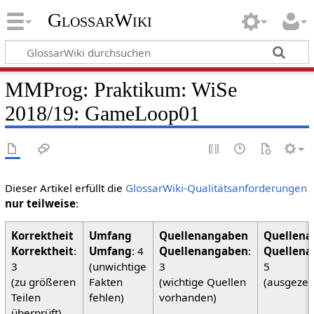
GlossarWiki
MMProg: Praktikum: WiSe
2018/19: GameLoop01
Dieser Artikel erfüllt die
GlossarWiki-Qualitätsanforderungen
nur teilweise
:
Korrektheit
:
Umfang
: 4
Quellenangaben
:
Quellena
3
(unwichtige
3
5
(zu größeren
Fakten
(wichtige Quellen
(ausgezei
Teilen
fehlen)
vorhanden)
überprüft)