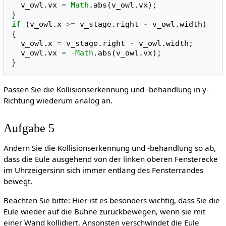
v_owl
.
vx
=
Math
.
abs
(
v_owl
.
vx
);
}
if
(
v_owl
.
x
>=
v_stage
.
right
-
v_owl
.
width
)
{
v_owl
.
x
=
v_stage
.
right
-
v_owl
.
width
;
v_owl
.
vx
=
-
Math
.
abs
(
v_owl
.
vx
);
}
Passen Sie die Kollisionserkennung und -behandlung in y-
Richtung wiederum analog an.
Aufgabe 5
Ändern Sie die Kollisionserkennung und -behandlung so ab,
dass die Eule ausgehend von der linken oberen Fensterecke
im Uhrzeigersinn sich immer entlang des Fensterrandes
bewegt.
Beachten Sie bitte: Hier ist es besonders wichtig, dass Sie die
Eule wieder auf die Bühne zurückbewegen, wenn sie mit
einer Wand kollidiert. Ansonsten verschwindet die Eule