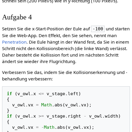
schnell sein (200 Pixel/s) wie in y-Richtung (100 Pixel/s).
Aufgabe 4
Setzen Sie die x-Start-Position der Eule auf
und starten
-100
Sie die Web-App. Den Effekt, den Sie sehen, nennt man
Penetration
. Die Eule hängt in der Wand fest, da Sie in einem
Schritt nicht den Kollissionsbereich (die linke Wand) verlässt.
Daher besteht die Kollission fort und im nächsten Schritt
ändert sie wieder ihre Flugrichtung.
Verbessern Sie das, indem Sie die Kollisionserkennung und -
behandlung verbessern:
if
(
v_owl
.
x
<=
v_stage
.
left
)
{
v_owl
.
vx
=
Math
.
abs
(
v_owl
.
vx
);
}
if
(
v_owl
.
x
>=
v_stage
.
right
-
v_owl
.
width
)
{
v_owl
.
vx
=
-
Math
.
abs
(
v_owl
.
vx
);