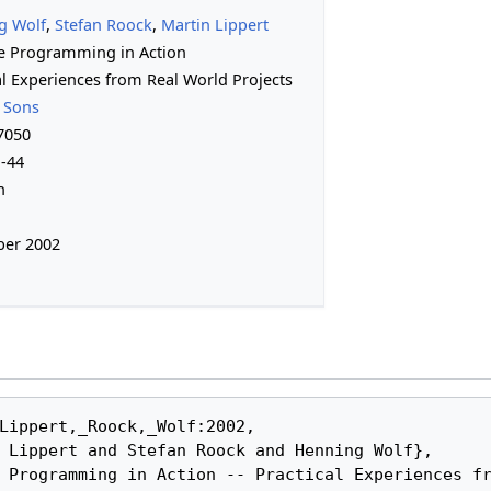
g Wolf
,
Stefan Roock
,
Martin Lippert
e Programming in Action
al Experiences from Real World Projects
 Sons
7050
-44
h
er 2002