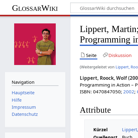
GlossarWiki
Lippert, Martin
Programming in
Seite
Diskussion
(Weitergeleitet von
Lippert, Roo
Lippert, Roock, Wolf (200
Navigation
Programming in Action – Pr
ISBN: 0470847050;
2002
;
Hauptseite
Hilfe
Impressum
Attribute
Datenschutz
Kürzel
Lippert
Quellenart
Buch