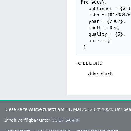
Projects}, 

   publisher = {Wiley & Sons}, 

   isbn = {0470847050}, 

   year = {2002}, 

   month = Dec, 

   quality = {5}, 

   note = {}

TO BE DONE
Zitiert durch
Diese Seite wurde zuletzt am 11. Mai 2012 um 10:25 Uhr bea
Inhalt verfügbar unter
CC BY-SA 4.0
.
Datenschutz
Über GlossarWiki
Lizenzbestimmungen