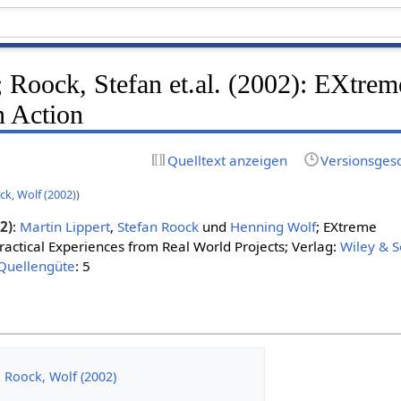
; Roock, Stefan et.al. (2002): EXtrem
 Action
Quelltext anzeigen
Versionsges
ck, Wolf (2002)
)
2)
:
Martin Lippert
,
Stefan Roock
und
Henning Wolf
; EXtreme
actical Experiences from Real World Projects; Verlag:
Wiley & 
Quellengüte
: 5
, Roock, Wolf (2002)