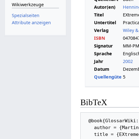
Wikiwerkzeuge
Autor(en)
Hennin
Titel
EXtrem
Spezialseiten
Untertitel
Practic
Attribute anzeigen
Verlag
Wiley &
ISBN
047084
Signatur
MM-PM
Sprache
Englisc
Jahr
2002
Datum
Dezemb
Quellengüte
5
BibTeX
 @book{GlossarWiki:Lippert,_Roock,_Wolf:2002, 

   author = {Martin Lippert and Stefan Roock and Henning Wolf}, 

   title = {EXtreme Programming in Action -- Practical Experiences from Real World 