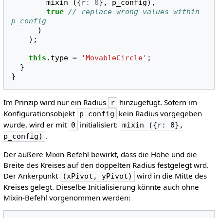
mixin
({
r
:
0
},
p_config
),
true
// replace wrong values within 
p_config
)
);
this
.
type
=
'MovableCircle'
;
}
}
Im Prinzip wird nur ein Radius
hinzugefügt. Sofern im
r
Konfigurationsobjekt
kein Radius vorgegeben
p_config
wurde, wird er mit
initialisiert:
0
mixin ({r: 0},
.
p_config)
Der äußere Mixin-Befehl bewirkt, dass die Höhe und die
Breite des Kreises auf den doppelten Radius festgelegt wrd.
Der Ankerpunkt
wird in die Mitte des
(xPivot, yPivot)
Kreises gelegt. Dieselbe Initialisierung könnte auch ohne
Mixin-Befehl vorgenommen werden: