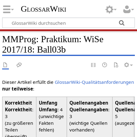
GlossarWiki
MMProg: Praktikum: WiSe
2017/18: Ball03b
Dieser Artikel erfüllt die
GlossarWiki-Qualitätsanforderungen
nur teilweise
:
Korrektheit
:
Umfang
: 4
Quellenangaben
:
Quellena
3
(unwichtige
3
5
(zu größeren
Fakten
(wichtige Quellen
(ausgezei
Teilen
fehlen)
vorhanden)
überprüft)