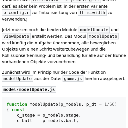
darf, es aber kein Problem ist, in der ersten Variante
zur Initialisiertung von
zu
p_config.r
this.width
verwenden.)
Jetzt müssen noch die beiden Module
und
modelUpdate
erstellt werden. Das Modul
viewUpdate
modelUpdate
wird künftig die Aufgabe übernehmen, alle beweglichen
Objekte um einen Schritt weiterzubewegen und die
Kollissionserkennung- und behandlung für alle auf der Bühne
vorhandenen Objekte vorzunehmen.
Zunächst wird im Prinzip nur der Code der Funktion
aus der Datei
hierhin ausgelagert.
modelUpdate
game.js
model/modelUpdate.js
function
modelUpdate
(
p_models
,
p_dt
=
1
/
60
)
{
const
c_stage
=
p_models
.
stage
,
c_ball
=
p_models
.
ball
;