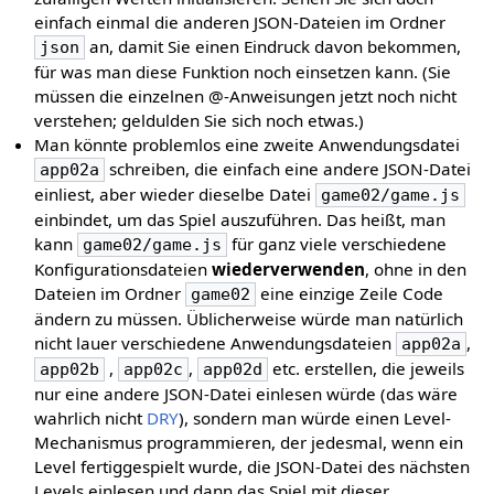
einfach einmal die anderen JSON-Dateien im Ordner
an, damit Sie einen Eindruck davon bekommen,
json
für was man diese Funktion noch einsetzen kann. (Sie
müssen die einzelnen @-Anweisungen jetzt noch nicht
verstehen; geldulden Sie sich noch etwas.)
Man könnte problemlos eine zweite Anwendungsdatei
schreiben, die einfach eine andere JSON-Datei
app02a
einliest, aber wieder dieselbe Datei
game02/game.js
einbindet, um das Spiel auszuführen. Das heißt, man
kann
für ganz viele verschiedene
game02/game.js
Konfigurationsdateien
wiederverwenden
, ohne in den
Dateien im Ordner
eine einzige Zeile Code
game02
ändern zu müssen. Üblicherweise würde man natürlich
nicht lauer verschiedene Anwendungsdateien
,
app02a
,
,
etc. erstellen, die jeweils
app02b
app02c
app02d
nur eine andere JSON-Datei einlesen würde (das wäre
wahrlich nicht
DRY
), sondern man würde einen Level-
Mechanismus programmieren, der jedesmal, wenn ein
Level fertiggespielt wurde, die JSON-Datei des nächsten
Levels einlesen und dann das Spiel mit dieser