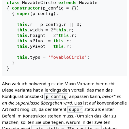
class
MovableCircle
extends
Movable
{
constructor
(
p_config
=
{})
{
super
(
p_config
);
this
.
r
=
p_config
.
r
||
0
;
this
.
width
=
2
*
this
.
r
;
this
.
height
=
2
*
this
.
r
;
this
.
xPivot
=
this
.
r
;
this
.
yPivot
=
this
.
r
;
this
.
type
=
'MovableCircle'
;
}
}
Also wirklich notwendig ist die Mixin-Variante hier nicht.
Diese Variante hat allerdings den Vorteil, das man das
Konfigurationsobekt
anpassen kann,
bevor" es
p_config
an die Superklasse übergeben wird.
Das ist auf konventionelle
Art nicht möglich, da der Befehl
stets als erster
super
Befehl im Konstruktor stehen muss. (Um sich das klar zu
machen, sollten Sie überlegen, warum in der zweiten
Variante
nicht
stehen
this.width = 2*p_config.r;