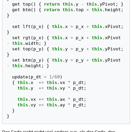
get
top
()
{
return
this
.
y
-
this
.
yPivot
;
}
get
btm
()
{
return
this
.
top
+
this
.
height
;
}
set
lft
(
p_x
)
{
this
.
x
=
p_x
+
this
.
xPivot
;
}
set
rgt
(
p_x
)
{
this
.
x
=
p_x
+
this
.
xPivot
-
this
.
width
;
}
set
top
(
p_y
)
{
this
.
y
=
p_y
+
this
.
yPivot
;
}
set
btm
(
p_y
)
{
this
.
y
=
p_y
+
this
.
yPivot
-
this
.
height
;
}
update
(
p_dt
=
1
/
60
)
{
this
.
x
+=
this
.
vx
*
p_dt
;
this
.
y
+=
this
.
vy
*
p_dt
;
this
.
vx
+=
this
.
ax
*
p_dt
;
this
.
vy
+=
this
.
ay
*
p_dt
;
}
}
Der Code sieht nicht viel anders aus, als der Code, der