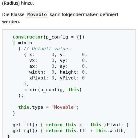
(Radius) hinzu.
Die Klasse
kann folgendermaßen definiert
Movable
werden:
constructor
(
p_config
=
{})
{
mixin
(
// Default values
{
x
:
0
,
y
:
0
,
vx
:
0
,
vy
:
0
,
ax
:
0
,
ay
:
0
,
width
:
0
,
height
:
0
,
xPivot
:
0
,
yPivot
:
0
},
mixin
(
p_config
,
this
)
);
this
.
type
=
'Movable'
;
}
get
lft
()
{
return
this
.
x
-
this
.
xPivot
;
}
get
rgt
()
{
return
this
.
lft
+
this
.
width
;
}