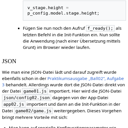
v_stage
.
height
=
p_config
.
model
.
stage
.
height
;
Fügen Sie nun noch den Aufruf
als
f_ready();
letzten Befehl in die Init-Funktion ein. Nun sollte
die Anwendung (nach einer Übersetzung mittels
Grunt) im Browser wieder laufen.
JSON
Wie man eine JSON-Datei lädt und darauf zugreift wurde
ebenfalls schon in der
Praktikumsausgabe „Ball02“, Aufgabe
3
behandelt. Allerdings wurde dort die JSON-Datei direkt von
der Datei
importiert. Hier wird die JSON-Datei
game01.js
dagegen von der App-Datei
json/config02.json
importiert und dann an die Init-Funktion in der
app02.js
Datei
weitergegeben. Dieses Vorgehen
game02/game.js
bringt mehrere Vorteile mit sich:
Man kann auf spezielle Konfigurationsparameter wie