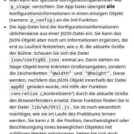
verzichten. Die App-Datei übergibt
alle
p_stage
Konfigurationsinformationen in einen einzigen Objekt
(namens
) an die Init-Funktion.
p_config
Die App-Datei liest die Konfigurationsinformationen
üblicherweise aus einer JSON-Datei ein. Sie kann das
JSON-Objekt aber noch um Informationen ergänzen, die
erst zu Laufzeit feststehen, wie z. B. die aktuelle Größe
der Bühne. Schauen Sie sich die Datei
einmal an. Darin stehen im
json/config02.json
Stage-Objekt keine knkreten Größenangaben, sondern
die Zeichenketten
und
. Diese
"@width"
"@height"
werden, nachdem das JSON-Objekt innerhalb der Datei
geladen wurde, mit Hilfe der Funktion
app02
(„konkretisiere“) durch die aktuelle Größe
concretize
des Browserfensters ersetzt. Diese Funktion finden Sie in
der Datei
. Sie ist noch wesentlich
lib/wk/Util.js
mächtiger, wie sie im Laufe des Praktikums lernen
werden. Sie kann z. B. die Position, Geschwindigkeit oder
Beschleunigung eines beweglichen Objektes mit
zufälligen Werten initialisieren. Sehen Sie sich doch