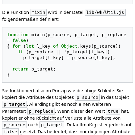
Die Funktion
wird in der Datei
mixin
lib/wk/Util.js
folgendermaßen definiert:
function
mixin
(
p_source
,
p_target
,
p_replace
=
false
)
{
for
(
let
l_key
of
Object
.
keys
(
p_source
))
if
(
p_replace
||
!
p_target
[
l_key
])
p_target
[
l_key
]
=
p_source
[
l_key
];
return
p_target
;
}
Sie funktioniert also im Prinzip wie die obige Schleife: Sie
kopiert die Attribute des Objektes
in das Objekt
p_source
. Allerdings gibt es noch einen weiteren
p_target
Parameter:
. Wenn dieser den Wert
hat,
p_replace
true
kopiert er ohne Rücksicht auf Verluste alle Attribute von
nach
. Defaultmäßig ist er jedoch auf
p_source
p_target
gesetzt. Das bedeutet, dass nur diejenigen Attribute
false