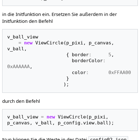
in die Initfunktion ein. Ersetzen Sie außerdem in der
Initfunktion den Befehl
v_ball_view
=
new
ViewCircle
(
p_pixi
,
p_canvas
,
v_ball
,
{
border
:
5
,
borderColor
:
0xAAAAAA
,
color
:
0xFFAA00
}
);
durch den Befehl
v_ball_view
=
new
ViewCircle
(
p_pixi
,
p_canvas
,
v_ball
,
p_config
.
view
.
ball
);
Nun können Sie die Werte in der Datei
config02.json