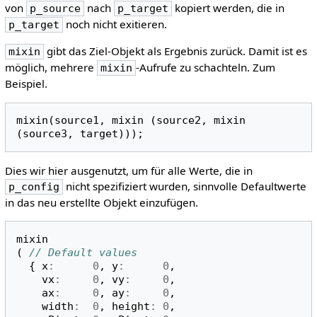
von
nach
kopiert werden, die in
p_source
p_target
noch nicht exitieren.
p_target
gibt das Ziel-Objekt als Ergebnis zurück. Damit ist es
mixin
möglich, mehrere
-Aufrufe zu schachteln. Zum
mixin
Beispiel.
mixin
(
source1
,
mixin
(
source2
,
mixin
(
source3
,
target
)));
Dies wir hier ausgenutzt, um für alle Werte, die in
nicht spezifiziert wurden, sinnvolle Defaultwerte
p_config
in das neu erstellte Objekt einzufügen.
mixin
(
// Default values
{
x
:
0
,
y
:
0
,
vx
:
0
,
vy
:
0
,
ax
:
0
,
ay
:
0
,
width
:
0
,
height
:
0
,