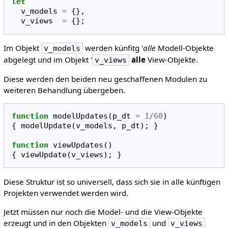
let
v_models
=
{},
v_views
=
{};
Im Objekt
werden künfitg '
alle
Modell-Objekte
v_models
abgelegt und im Objekt '
alle
View-Objekte.
v_views
Diese werden den beiden neu geschaffenen Modulen zu
weiteren Behandlung übergeben.
function
modelUpdates
(
p_dt
=
1
/
60
)
{
modelUpdate
(
v_models
,
p_dt
);
}
function
viewUpdates
()
{
viewUpdate
(
v_views
);
}
Diese Struktur ist so universell, dass sich sie in alle künftigen
Projekten verwendet werden wird.
Jetzt müssen nur noch die Model- und die View-Objekte
erzeugt und in den Objekten
und
v_models
v_views