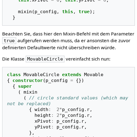
this
.
xPivot
=
0
;
this
.
yPivot
=
0
;
mixin
(
p_config
,
this
,
true
);
}
Beachten Sie, dass hier den Mixin-Befehl mit dem Parameter
aufgerufen werden muss, da er ansonsten die zuvor
true
definierten Defaultwerte nicht überschreiben würde.
Die Klasse
vereinfacht sich nun:
MovableCircle
class
MovableCircle
extends
Movable
{
constructor
(
p_config
=
{})
{
super
(
mixin
(
// circle standard values (which may 
not be replaced)
{
width
:
2
*
p_config
.
r
,
height
:
2
*
p_config
.
r
,
xPivot
:
p_config
.
r
,
yPivot
:
p_config
.
r
,
},