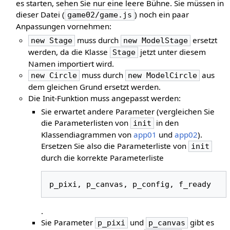
es starten, sehen Sie nur eine leere Bühne. Sie müssen in
dieser Datei (
) noch ein paar
game02/game.js
Anpassungen vornehmen:
muss durch
ersetzt
new Stage
new ModelStage
werden, da die Klasse
jetzt unter diesem
Stage
Namen importiert wird.
muss durch
aus
new Circle
new ModelCircle
dem gleichen Grund ersetzt werden.
Die Init-Funktion muss angepasst werden:
Sie erwartet andere Parameter (vergleichen Sie
die Parameterlisten von
in den
init
Klassendiagrammen von
app01
und
app02
).
Ersetzen Sie also die Parameterliste von
init
durch die korrekte Parameterliste
p_pixi
,
p_canvas
,
p_config
,
f_ready
.
Sie Parameter
und
gibt es
p_pixi
p_canvas