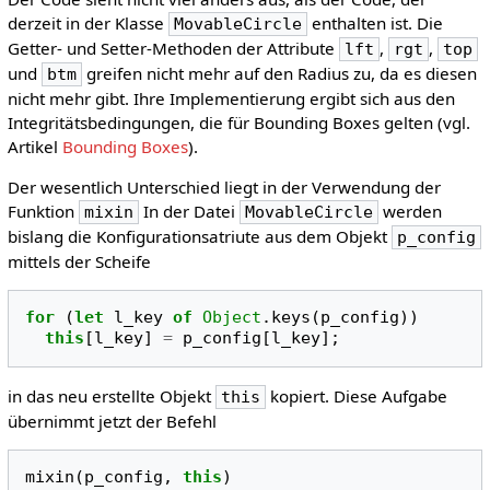
derzeit in der Klasse
enthalten ist. Die
MovableCircle
Getter- und Setter-Methoden der Attribute
,
,
lft
rgt
top
und
greifen nicht mehr auf den Radius zu, da es diesen
btm
nicht mehr gibt. Ihre Implementierung ergibt sich aus den
Integritätsbedingungen, die für Bounding Boxes gelten (vgl.
Artikel
Bounding Boxes
).
Der wesentlich Unterschied liegt in der Verwendung der
Funktion
In der Datei
werden
mixin
MovableCircle
bislang die Konfigurationsatriute aus dem Objekt
p_config
mittels der Scheife
for
(
let
l_key
of
Object
.
keys
(
p_config
))
this
[
l_key
]
=
p_config
[
l_key
];
in das neu erstellte Objekt
kopiert. Diese Aufgabe
this
übernimmt jetzt der Befehl
mixin
(
p_config
,
this
)