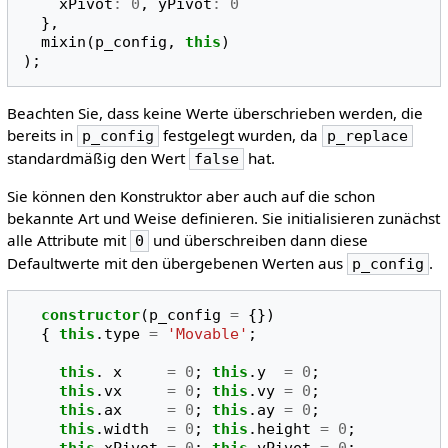
xPivot
:
0
,
yPivot
:
0
},
mixin
(
p_config
,
this
)
);
Beachten Sie, dass keine Werte überschrieben werden, die
bereits in
festgelegt wurden, da
p_config
p_replace
standardmäßig den Wert
hat.
false
Sie können den Konstruktor aber auch auf die schon
bekannte Art und Weise definieren. Sie initialisieren zunächst
alle Attribute mit
und überschreiben dann diese
0
Defaultwerte mit den übergebenen Werten aus
.
p_config
constructor
(
p_config
=
{})
{
this
.
type
=
'Movable'
;
this
.
x
=
0
;
this
.
y
=
0
;
this
.
vx
=
0
;
this
.
vy
=
0
;
this
.
ax
=
0
;
this
.
ay
=
0
;
this
.
width
=
0
;
this
.
height
=
0
;