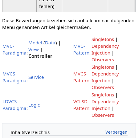
fehlen)
Diese Bewertungen beziehen sich auf alle im nachfolgenden
Menü genannten Artikel gleichermaßen.
Singletons
|
Model
(
Data
) |
MVC-
MVC-
Dependency
View
|
Paradigma
:
Pattern
:
Injection
|
Controller
Observers
Singletons
|
MVCS-
MVCS-
Dependency
Service
Paradigma
:
Pattern
:
Injection
|
Observers
Singletons
|
LDVCS-
VCLSD-
Dependency
Logic
Paradigma
:
Pattern
:
Injection
|
Observers
Inhaltsverzeichnis