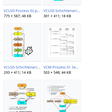
VCLSD-Prozess 02.png
VCLSD-Schichtenarchitektur 01 301px.png
775 × 587; 48 KB
301 × 411; 18 KB
VCLSD-Schichtenarchitektur 01.png
VCM-Prozess 01 Sequenzdiagramm.jpg
293 × 411; 14 KB
503 × 548; 44 KB