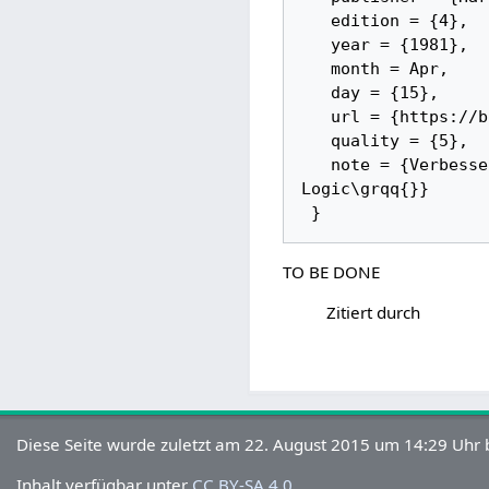
   edition = {4}, 

   year = {1981}, 

   month = Apr, 

   day = {15}, 

   url = {https://books.google.ca/books?id=GTr1aHN17EUC}, 

   quality = {5}, 

   note = {Verbesserte Version des Buches \glqq{}Quine, W. V. (1940): Mathematical 
Logic\grqq{}}

TO BE DONE
Zitiert durch
Diese Seite wurde zuletzt am 22. August 2015 um 14:29 Uhr 
Inhalt verfügbar unter
CC BY-SA 4.0
.