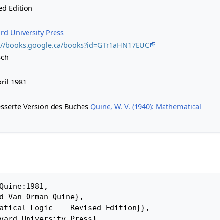
ed Edition
rd University Press
://books.google.ca/books?id=GTr1aHN17EUC
sch
pril 1981
sserte Version des Buches
Quine, W. V. (1940): Mathematical