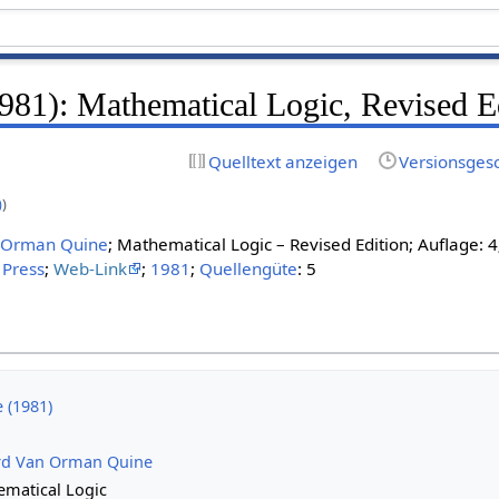
981): Mathematical Logic, Revised E
Quelltext anzeigen
Versionsges
)
)
n Orman Quine
; Mathematical Logic – Revised Edition; Auflage: 4
 Press
;
Web-Link
;
1981
;
Quellengüte
: 5
 (1981)
rd Van Orman Quine
matical Logic