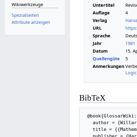
Wikiwerkzeuge
Untertitel
Revis
Auflage
4
Spezialseiten
Verlag
Harva
Attribute anzeigen
URL
https
Sprache
Deut
Jahr
1981
Datum
15. A
Quellengüte
5
Anmerkungen
Verbe
Logic
BibTeX
 @book{GlossarWiki:Quine:1981, 

   author = {Willard Van Orman Quine}, 

   title = {{Mathematical Logic -- Revised Edition}}, 

   publisher = {Harvard University Press}, 
