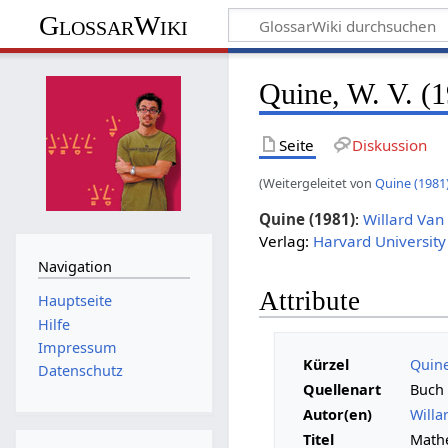
GlossarWiki
Quine, W. V. (1
Seite
Diskussion
(Weitergeleitet von
Quine (1981
Quine (1981)
:
Willard Va
Verlag:
Harvard University
Navigation
Attribute
Hauptseite
Hilfe
Impressum
Kürzel
Quine
Datenschutz
Quellenart
Buch
Autor(en)
Willa
Titel
Mathe