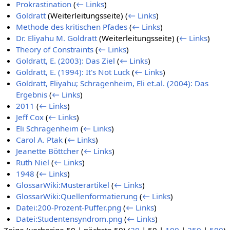
Prokrastination
(
← Links
)
Goldratt
(Weiterleitungsseite)
(
← Links
)
Methode des kritischen Pfades
(
← Links
)
Dr. Eliyahu M. Goldratt
(Weiterleitungsseite)
(
← Links
)
Theory of Constraints
(
← Links
)
Goldratt, E. (2003): Das Ziel
(
← Links
)
Goldratt, E. (1994): It's Not Luck
(
← Links
)
Goldratt, Eliyahu; Schragenheim, Eli et.al. (2004): Das
Ergebnis
(
← Links
)
2011
(
← Links
)
Jeff Cox
(
← Links
)
Eli Schragenheim
(
← Links
)
Carol A. Ptak
(
← Links
)
Jeanette Böttcher
(
← Links
)
Ruth Niel
(
← Links
)
1948
(
← Links
)
GlossarWiki:Musterartikel
(
← Links
)
GlossarWiki:Quellenformatierung
(
← Links
)
Datei:200-Prozent-Puffer.png
(
← Links
)
Datei:Studentensyndrom.png
(
← Links
)