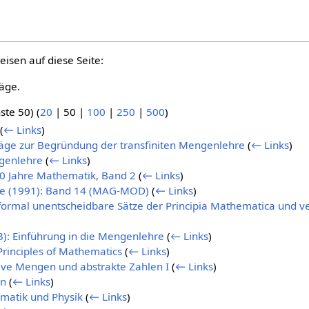
eisen auf diese Seite:
äge.
ste 50
) (
20
|
50
|
100
|
250
|
500
)
(
← Links
)
träge zur Begründung der transfiniten Mengenlehre
(
← Links
)
ngenlehre
(
← Links
)
00 Jahre Mathematik, Band 2
(
← Links
)
ie (1991): Band 14 (MAG-MOD)
(
← Links
)
 formal unentscheidbare Sätze der Principia Mathematica und 
3): Einführung in die Mengenlehre
(
← Links
)
 Principles of Mathematics
(
← Links
)
aive Mengen und abstrakte Zahlen I
(
← Links
)
en
(
← Links
)
matik und Physik
(
← Links
)