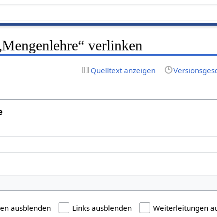
 „Mengenlehre“ verlinken
Quelltext anzeigen
Versionsges
e
gen ausblenden
Links ausblenden
Weiterleitungen a