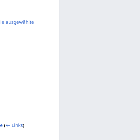
owie ausgewählte
re
(
← Links
)