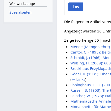
Wikiwerkzeuge
Los
Spezialseiten
Die folgenden Artikel verw
Angezeigt werden 30 Eintr
Zeige (
vorherige 50
|
näch
Menge (Mengenlehre)
Cantor, G. (1895): Bei
Schmidt, J. (1966): Me
Wußing, H. (2009): 60
Brockhaus-Enzyklopäd
Gödel, K. (1931): Über
(
← Links
)
Ebbinghaus, H.-D. (200
Russell, B. (1903): The
Felscher, W. (1978): N
Mathematische Annal
Monatshefte für Mathe