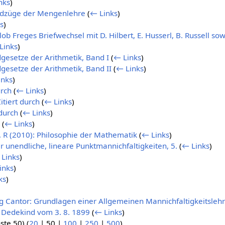
nks
)
ndzüge der Mengenlehre
(
← Links
)
s
)
tlob Freges Briefwechsel mit D. Hilbert, E. Husserl, B. Russell s
Links
)
dgesetze der Arithmetik, Band I
(
← Links
)
dgesetze der Arithmetik, Band II
(
← Links
)
inks
)
urch
(
← Links
)
tiert durch
(
← Links
)
 durch
(
← Links
)
(
← Links
)
i, R (2010): Philosophie der Mathematik
(
← Links
)
r unendliche, lineare Punktmannichfaltigkeiten, 5.
(
← Links
)
Links
)
inks
)
ks
)
rg Cantor: Grundlagen einer Allgemeinen Mannichfaltigkeitsleh
n Dedekind vom 3. 8. 1899
(
← Links
)
ste 50
) (
20
|
50
|
100
|
250
|
500
)