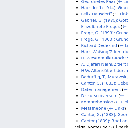
Geordnetes Paar
(
← Li
Hausdorff (1914): Gru
Felix Hausdorff
(
← Link
Gabriel, G. (1980): Got
Einzelbriefe Freges
(
← 
Frege, G. (1893): Grun
Frege, G. (1903): Grun
Richard Dedekind
(
← L
Hans Wußing/Zitiert d
H. Wesenmüller-Kock/Zi
A. Djafari Naini/Zitiert
H.W. Alten/Zitiert durch
Bedürftig, T.; Murawsk
Cantor, G. (1883): Uebe
Datenmanagement
(
← 
Diskursuniversum
(
← L
Komprehension
(
← Lin
Metatheorie
(
← Links
)
Cantor, G. (1883): Geo
Cantor (1899): Brief a
Zeige (
vorherige 50
|
näch