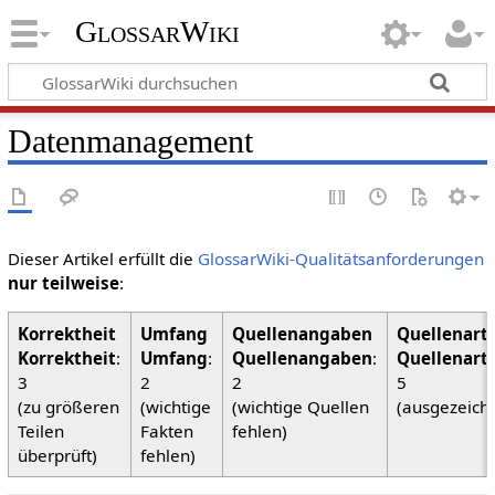
GlossarWiki
Datenmanagement
Dieser Artikel erfüllt die
GlossarWiki-Qualitätsanforderungen
nur teilweise
:
Korrektheit
:
Umfang
:
Quellenangaben
:
Quellenart
3
2
2
5
(zu größeren
(wichtige
(wichtige Quellen
(ausgezeich
Teilen
Fakten
fehlen)
überprüft)
fehlen)