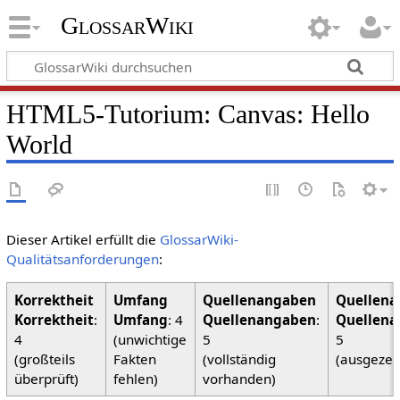
GlossarWiki
HTML5-Tutorium: Canvas: Hello
World
Dieser Artikel erfüllt die
GlossarWiki-
Qualitätsanforderungen
:
Korrektheit
:
Umfang
: 4
Quellenangaben
:
Quellena
4
(unwichtige
5
5
(großteils
Fakten
(vollständig
(ausgezei
überprüft)
fehlen)
vorhanden)