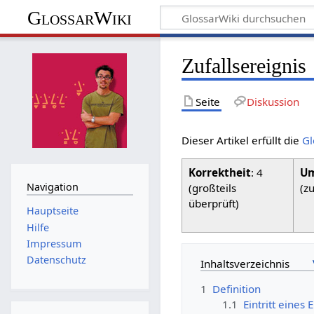
GlossarWiki
Zufallsereignis
Seite
Diskussion
Dieser Artikel erfüllt die
Gl
Korrektheit
: 4
Um
Navigation
(großteils
(z
überprüft)
Hauptseite
Hilfe
Impressum
Datenschutz
Inhaltsverzeichnis
1
Definition
1.1
Eintritt eines 