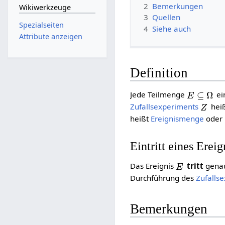
2
Bemerkungen
Wikiwerkzeuge
3
Quellen
Spezialseiten
4
Siehe auch
Attribute anzeigen
Definition
E
⊆
Ω
Jede Teilmenge
ei
Z
Zufallsexperiments
hei
heißt
Ereignismenge
oder
Eintritt eines Ereig
E
Das Ereignis
tritt
gena
Durchführung des
Zufalls
Bemerkungen