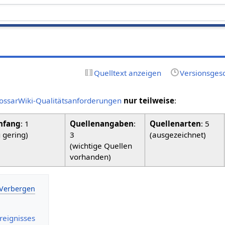
Quelltext anzeigen
Versionsges
ossarWiki-Qualitätsanforderungen
nur teilweise
:
fang
: 1
Quellenangaben
:
Quellenarten
: 5
u gering)
3
(ausgezeichnet)
(wichtige Quellen
vorhanden)
Ereignisses