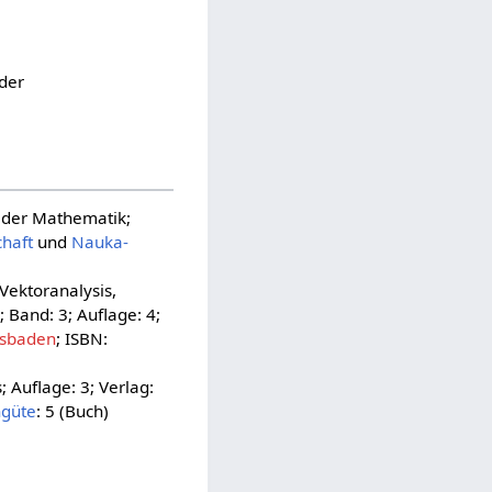
eder
 der Mathematik;
chaft
und
Nauka-
Vektoranalysis,
 Band: 3; Auflage: 4;
esbaden
; ISBN:
; Auflage: 3; Verlag:
ngüte
: 5 (Buch)