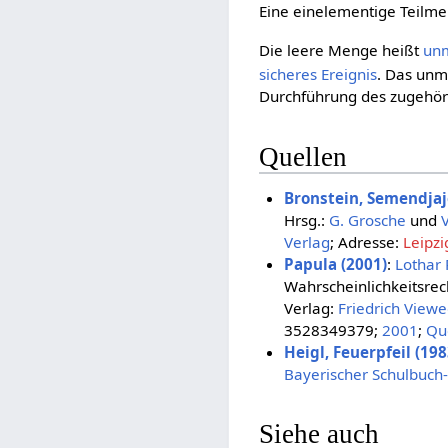
Eine einelementige Teilm
Die leere Menge heißt
unm
sicheres Ereignis
. Das unmö
Durchführung des zugehöri
Quellen
Bronstein, Semendjaj
Hrsg.:
G. Grosche
und
V
Verlag
; Adresse:
Leipzi
Papula (2001)
:
Lothar 
Wahrscheinlichkeitsrec
Verlag:
Friedrich View
3528349379;
2001
;
Qu
Heigl, Feuerpfeil (198
Bayerischer Schulbuch
Siehe auch