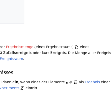
Ω
ner
Ergebnismenge
(eines Ergebnisraums)
eines
ßt
Zufallsereignis
oder kurz
Ereignis
. Die Menge aller Ereigni
Ereignisraum
.
nisses
e
∈
E
u dann
ein
, wenn eines der Elemente
als
Ergebnis
einer
Z
experiments
eintritt.
Ω