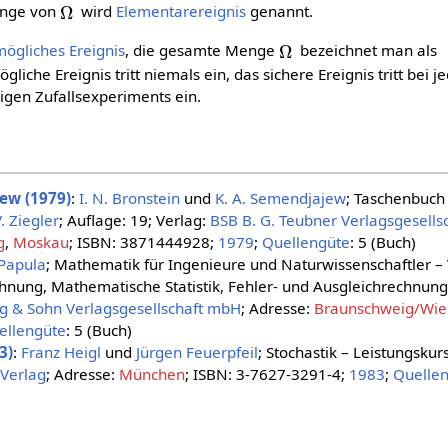
enge von
wird
Elementarereignis
genannt.
Ω
ögliches Ereignis
, die gesamte Menge
bezeichnet man als
gliche Ereignis tritt niemals ein, das sichere Ereignis tritt bei j
gen Zufallsexperiments ein.
ew (1979)
:
I. N. Bronstein
und
K. A. Semendjajew
; Taschenbuch
. Ziegler
; Auflage: 19; Verlag:
BSB B. G. Teubner Verlagsgesells
g
,
Moskau
; ISBN: 3871444928;
1979
;
Quellengüte
: 5 (Buch)
Papula
; Mathematik für Ingenieure und Naturwissenschaftler – 
hnung, Mathematische Statistik, Fehler- und Ausgleichrechnung;
eg & Sohn Verlagsgesellschaft mbH
; Adresse:
Braunschweig/Wi
ellengüte
: 5 (Buch)
3)
:
Franz Heigl
und
Jürgen Feuerpfeil
; Stochastik – Leistungskurs
-Verlag
; Adresse:
München
; ISBN: 3-7627-3291-4;
1983
;
Quelle