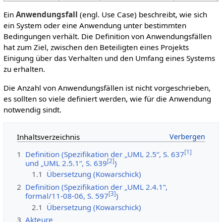
Ein
Anwendungsfall
(engl. Use Case) beschreibt, wie sich
ein System oder eine Anwendung unter bestimmten
Bedingungen verhält. Die Definition von Anwendungsfällen
hat zum Ziel, zwischen den Beteiligten eines Projekts
Einigung über das Verhalten und den Umfang eines Systems
zu erhalten.
Die Anzahl von Anwendungsfällen ist nicht vorgeschrieben,
es sollten so viele definiert werden, wie für die Anwendung
notwendig sindt.
Inhaltsverzeichnis
[
1
]
1
Definition (Spezifikation der „UML 2.5“, S. 637
[
2
]
und „UML 2.5.1“, S. 639
)
1.1
Übersetzung (Kowarschick)
2
Definition (Spezifikation der „UML 2.4.1“,
[
3
]
formal/11-08-06, S. 597
)
2.1
Übersetzung (Kowarschick)
3
Akteure