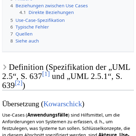
4
Beziehungen zwischen Use Cases
4.1
Direkte Beziehungen
5
Use-Case-Spezifikation
6
Typische Fehler
7
Quellen
8
Siehe auch
Definition (Spezifikation der „UML
[
1
]
2.5“, S. 637
und „UML 2.5.1“, S.
[
2
]
639
)
Übersetzung (
Kowarschick
)
Use-Cases (
Anwendungsfälle
) sind Hilfsmittel, um die
Anforderungen von Systemen zu erfassen, d. h., um
festzulegen, was Systeme tun sollen. Schlüsselkonzepte, die
in diesem Abschnitt spezifiziert werden, sind
Akteure
,
Use-