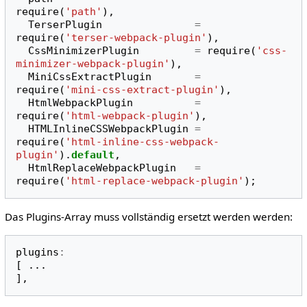
require
(
'path'
),
TerserPlugin
=
require
(
'terser-webpack-plugin'
),
CssMinimizerPlugin
=
require
(
'css-
minimizer-webpack-plugin'
),
MiniCssExtractPlugin
=
require
(
'mini-css-extract-plugin'
),
HtmlWebpackPlugin
=
require
(
'html-webpack-plugin'
),
HTMLInlineCSSWebpackPlugin
=
require
(
'html-inline-css-webpack-
plugin'
).
default
,
HtmlReplaceWebpackPlugin
=
require
(
'html-replace-webpack-plugin'
);
Das Plugins-Array muss vollständig ersetzt werden werden:
plugins
:
[
...
],