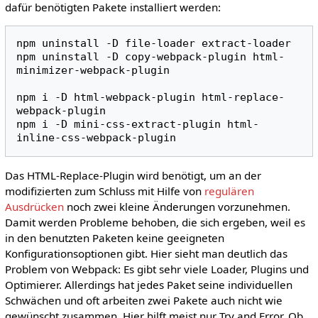
dafür benötigten Pakete installiert werden:
npm
uninstall
-D
file-loader
extract-loader

npm
uninstall
-D
copy-webpack-plugin
html-
minimizer-webpack-plugin

npm
i
-D
html-webpack-plugin
html-replace-
webpack-plugin

npm
i
-D
mini-css-extract-plugin
html-
Das HTML-Replace-Plugin wird benötigt, um an der
modifizierten zum Schluss mit Hilfe von
regulären
Ausdrücken
noch zwei kleine Änderungen vorzunehmen.
Damit werden Probleme behoben, die sich ergeben, weil es
in den benutzten Paketen keine geeigneten
Konfigurationsoptionen gibt. Hier sieht man deutlich das
Problem von Webpack: Es gibt sehr viele Loader, Plugins und
Optimierer. Allerdings hat jedes Paket seine individuellen
Schwächen und oft arbeiten zwei Pakete auch nicht wie
gewünscht zusammen. Hier hilft meist nur Try and Error. Ob