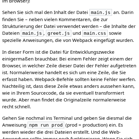
im Browser)!
Sehen Sie sich mal den Inhalt der Datei
an. Darin
main.js
finden Sie – neben vielen Kommentaren, die zur
Strukturierung der Datei verwendet werden – die Inhalte der
Dateien
,
und
sowie
main.js
greet.js
main.css
spezielle Anweisungen, die von Webpack eingefügt wurden.
In dieser Form ist die Datei für Entwicklungszwecke
einigermaßen brauchbar. Bei einem Fehler zeigt einem der
Browser, in welcher Zeile dieser Datei der Fehler aufgetreten
ist. Normalerweise handelt es sich um eine Zeile, die Sie
erfasst haben. Webpack-Befehle sollten keine Fehler werfen.
Nachteilig ist, dass diese Zeile etwas anders aussehen kann,
wie in Ihrem Sourcecode, da sie eventuell transformiert
wurde. Aber man findet die Originalzeile normalerweise
recht schnell.
Gehen Sie nochmal ins Terminal und geben Sie diesmal die
Anweisung
(prod = production) ein. Es
npm run prod
werden wieder die drei Dateien erstellt. Und die Web-
Anwendung sollte immer noch funktionieren. Wenn Sie sich