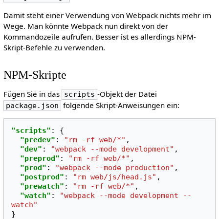
Damit steht einer Verwendung von Webpack nichts mehr im
Wege. Man könnte Webpack nun direkt von der
Kommandozeile aufrufen. Besser ist es allerdings NPM-
Skript-Befehle zu verwenden.
NPM-Skripte
Fügen Sie in das
-Objekt der Datei
scripts
folgende Skript-Anweisungen ein:
package.json
"scripts"
:
{
"predev"
:
"rm -rf web/*"
,
"dev"
:
"webpack --mode development"
,
"preprod"
:
"rm -rf web/*"
,
"prod"
:
"webpack --mode production"
,
"postprod"
:
"rm web/js/head.js"
,
"prewatch"
:
"rm -rf web/*"
,
"watch"
:
"webpack --mode development --
watch"
}