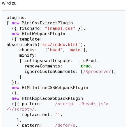
wird zu
plugins
:
[
new
MiniCssExtractPlugin
({
filename
:
"[name].css"
}),
new
HtmlWebpackPlugin
({
template
:
absolutePath
(
'src/index.html'
),
chunks
:
[
'head'
,
'main'
],
minify
:
{
collapseWhitespace
:
isProd
,
removeComments
:
true
,
ignoreCustomComments
:
[
/@preserve/
],
},
}),
new
HTMLInlineCSSWebpackPlugin
(),
new
HtmlReplaceWebpackPlugin
([{
pattern
:
/<script .*head\.js">
<\/script>/
,
replacement
:
''
,
},
{
pattern
:
/defer/g
,