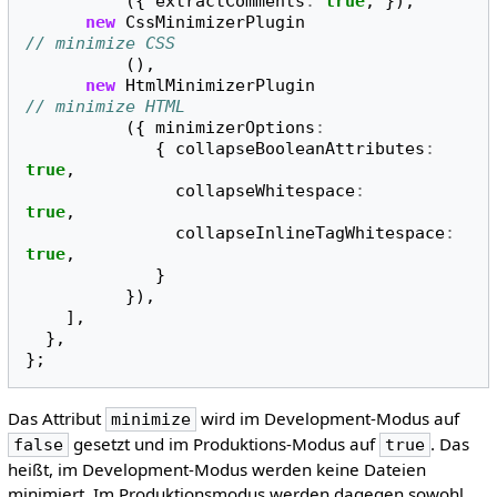
({
extractComments
:
true
,
}),
new
CssMinimizerPlugin
// minimize CSS
(),
new
HtmlMinimizerPlugin
// minimize HTML
({
minimizerOptions
:
{
collapseBooleanAttributes
:
true
,
collapseWhitespace
:
true
,
collapseInlineTagWhitespace
:
true
,
}
}),
],
},
};
Das Attribut
wird im Development-Modus auf
minimize
gesetzt und im Produktions-Modus auf
. Das
false
true
heißt, im Development-Modus werden keine Dateien
minimiert. Im Produktionsmodus werden dagegen sowohl