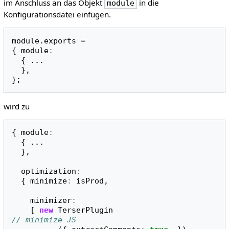
im Anschluss an das Objekt
in die
module
Konfigurationsdatei einfügen.
module
.
exports
=
{
module
:
{
...
},
};
wird zu
{
module
:
{
...
},
optimization
:
{
minimize
:
isProd
,
minimizer
:
[
new
TerserPlugin
// minimize JS