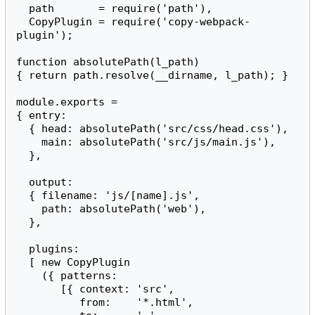
  path       = require('path'),

  CopyPlugin = require('copy-webpack-
plugin');

function absolutePath(l_path)

{ return path.resolve(__dirname, l_path); }

module.exports =

{ entry:

  { head: absolutePath('src/css/head.css'),

    main: absolutePath('src/js/main.js'),

  },

  output:

  { filename: 'js/[name].js',

    path: absolutePath('web'),

  },

  plugins:

  [ new CopyPlugin

    ({ patterns:

       [{ context: 'src',

          from:    '*.html',
