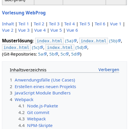
Vorlesung WebProg
Inhalt
|
Teil 1
|
Teil 2
|
Teil 3
|
Teil 4
|
Teil 5
|
Teil 6
|
Vue 1
|
Vue 2
|
Vue 3
|
Vue 4
|
Vue 5
|
Vue 6
Musterlösung
:
(5a)
,
(5b)
,
index.html
index.html
(5c)
,
(5d)
,
index.html
index.html
(Git-Repositories:
5a
,
5b
,
5c
,
5d
)
Inhaltsverzeichnis
1
Anwendungsfälle (Use Cases)
2
Erstellen eines neuen Projekts
3
JavaScript Module Bundlers
4
Webpack
4.1
Node.js-Pakete
4.2
Git commit
4.3
Webpack
4.4
NPM-Skripte