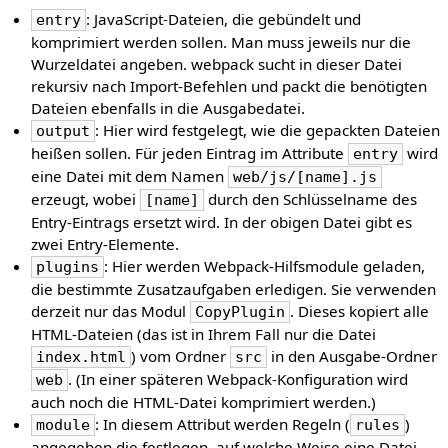
: JavaScript-Dateien, die gebündelt und
entry
komprimiert werden sollen. Man muss jeweils nur die
Wurzeldatei angeben. webpack sucht in dieser Datei
rekursiv nach Import-Befehlen und packt die benötigten
Dateien ebenfalls in die Ausgabedatei.
: Hier wird festgelegt, wie die gepackten Dateien
output
heißen sollen. Für jeden Eintrag im Attribute
wird
entry
eine Datei mit dem Namen
web/js/[name].js
erzeugt, wobei
durch den Schlüsselname des
[name]
Entry-Eintrags ersetzt wird. In der obigen Datei gibt es
zwei Entry-Elemente.
: Hier werden Webpack-Hilfsmodule geladen,
plugins
die bestimmte Zusatzaufgaben erledigen. Sie verwenden
derzeit nur das Modul
. Dieses kopiert alle
CopyPlugin
HTML-Dateien (das ist in Ihrem Fall nur die Datei
) vom Ordner
in den Ausgabe-Ordner
index.html
src
. (In einer späteren Webpack-Konfiguration wird
web
auch noch die HTML-Datei komprimiert werden.)
: In diesem Attribut werden Regeln (
)
module
rules
angegeben,die festlegen, auf welche Weise eine Datei