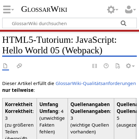
GlossarWiki
HTML5-Tutorium: JavaScript:
Hello World 05 (Webpack)
Dieser Artikel erfüllt die
GlossarWiki-Qualitätsanforderungen
nur teilweise
:
Korrektheit
:
Umfang
: 4
Quellenangaben
:
Quellena
3
(unwichtige
3
5
(zu größeren
Fakten
(wichtige Quellen
(ausgezei
Teilen
fehlen)
vorhanden)
überprüft)