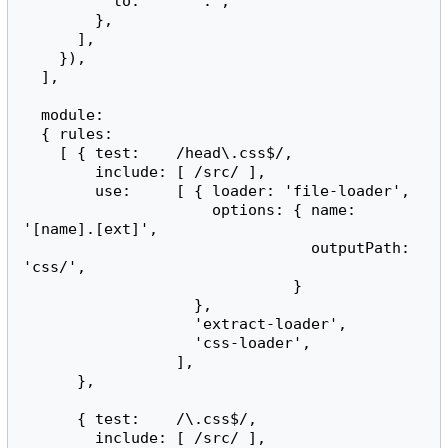
          to:      '.',

        },

      ],

    }),

  ],

  module:

  { rules:

    [ { test:    /head\.css$/,

        include: [ /src/ ],

        use:     [ { loader: 'file-loader',

                     options: { name: 
'[name].[ext]',

                                outputPath: 
'css/',

                              }

                   },

                   'extract-loader',

                   'css-loader',

                 ],

      },

      { test:    /\.css$/,

        include: [ /src/ ],
