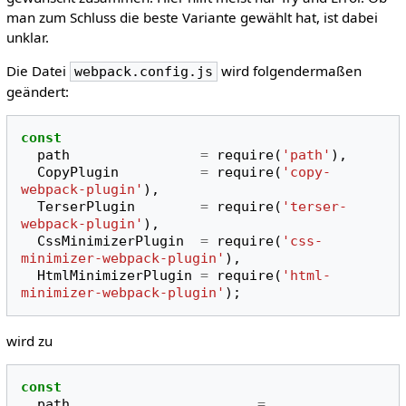
man zum Schluss die beste Variante gewählt hat, ist dabei
unklar.
Die Datei
wird folgendermaßen
webpack.config.js
geändert:
const
path
=
require
(
'path'
),
CopyPlugin
=
require
(
'copy-
webpack-plugin'
),
TerserPlugin
=
require
(
'terser-
webpack-plugin'
),
CssMinimizerPlugin
=
require
(
'css-
minimizer-webpack-plugin'
),
HtmlMinimizerPlugin
=
require
(
'html-
minimizer-webpack-plugin'
);
wird zu
const
path
=