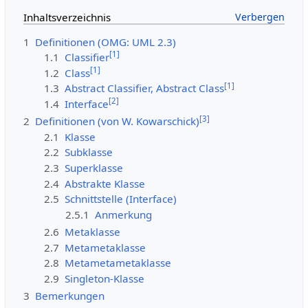
Inhaltsverzeichnis
1
Definitionen (OMG: UML 2.3)
[
1
]
1.1
Classifier
[
1
]
1.2
Class
[
1
]
1.3
Abstract Classifier, Abstract Class
[
2
]
1.4
Interface
[
3
]
2
Definitionen (von W. Kowarschick)
2.1
Klasse
2.2
Subklasse
2.3
Superklasse
2.4
Abstrakte Klasse
2.5
Schnittstelle (Interface)
2.5.1
Anmerkung
2.6
Metaklasse
2.7
Metametaklasse
2.8
Metametametaklasse
2.9
Singleton-Klasse
3
Bemerkungen