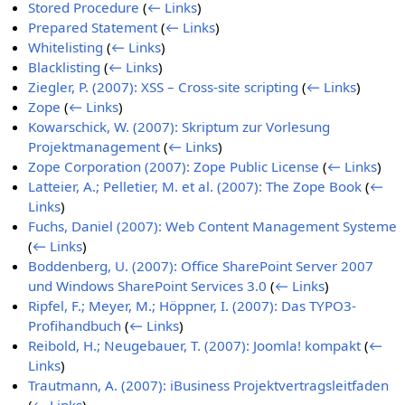
Stored Procedure
(
← Links
)
Prepared Statement
(
← Links
)
Whitelisting
(
← Links
)
Blacklisting
(
← Links
)
Ziegler, P. (2007): XSS – Cross-site scripting
(
← Links
)
Zope
(
← Links
)
Kowarschick, W. (2007): Skriptum zur Vorlesung
Projektmanagement
(
← Links
)
Zope Corporation (2007): Zope Public License
(
← Links
)
Latteier, A.; Pelletier, M. et al. (2007): The Zope Book
(
←
Links
)
Fuchs, Daniel (2007): Web Content Management Systeme
(
← Links
)
Boddenberg, U. (2007): Office SharePoint Server 2007
und Windows SharePoint Services 3.0
(
← Links
)
Ripfel, F.; Meyer, M.; Höppner, I. (2007): Das TYPO3-
Profihandbuch
(
← Links
)
Reibold, H.; Neugebauer, T. (2007): Joomla! kompakt
(
←
Links
)
Trautmann, A. (2007): iBusiness Projektvertragsleitfaden