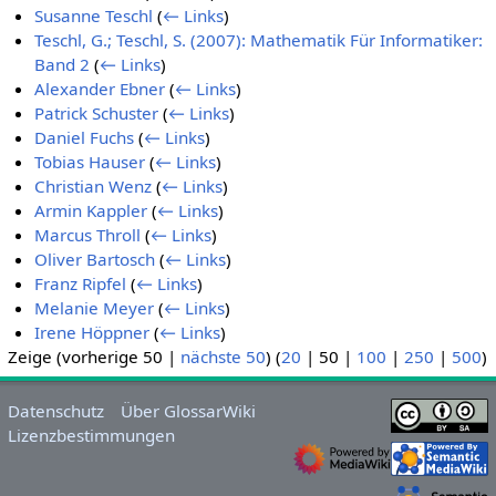
Susanne Teschl
(
← Links
)
Teschl, G.; Teschl, S. (2007): Mathematik Für Informatiker:
Band 2
(
← Links
)
Alexander Ebner
(
← Links
)
Patrick Schuster
(
← Links
)
Daniel Fuchs
(
← Links
)
Tobias Hauser
(
← Links
)
Christian Wenz
(
← Links
)
Armin Kappler
(
← Links
)
Marcus Throll
(
← Links
)
Oliver Bartosch
(
← Links
)
Franz Ripfel
(
← Links
)
Melanie Meyer
(
← Links
)
Irene Höppner
(
← Links
)
Zeige (
vorherige 50
|
nächste 50
) (
20
|
50
|
100
|
250
|
500
)
Datenschutz
Über GlossarWiki
Lizenzbestimmungen